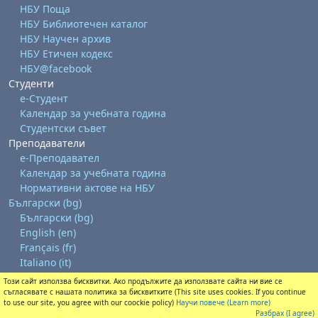
НБУ Поща
НБУ Библиотечен каталог
НБУ Научен архив
НБУ Етичен кодекс
НБУ@facebook
Студенти
е-Студент
Календар за учебната година
Студентски съвет
Преподаватели
е-Преподавател
Календар за учебната година
Нормативни актове на НБУ
Български ‎(bg)‎
Български ‎(bg)‎
English ‎(en)‎
Français ‎(fr)‎
Italiano ‎(it)‎
Този сайт използва бисквитки. Ако продължите да използвате сайта ни вие се
Изтегляне на мобилно приложение
съгласявате с нашата политика за бисквитките (This site uses cookies. If you continue
Преминете към стандартната тема
to use our site, you agree with our coockie policy)
Научи повече (Learn more)
Разбрах (I agree)