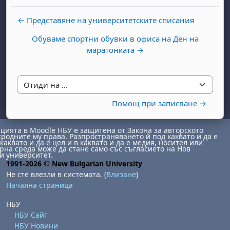
← Представяне на университетските списания
Обуваме спортни обувки в офиса на Ден на
маратонката →
Отиди на ...
бота, 1 август
я, неделя, 2 август
Помощ при записване →
 6 август
 7 август
бота, 8 август
я, неделя, 9 август
ст
 13 август
 14 август
бота, 15 август
я, неделя, 16 август
ията в Moodle НБУ е защитена от Закона за авторското
сродните му права. Разпространяването й под каквато и да е
ст
 20 август
 21 август
бота, 22 август
я, неделя, 23 август
каквато и да е цел и в каквато и да е медия, носител или
на среда може да стане само със съгласието на Нов
и университет.
ст
 27 август
 28 август
бота, 29 август
я, неделя, 30 август
1991-2026 © New Bulgarian University
Не сте влезли в системата. (
Влизане
)
Начална страница
НБУ
НБУ Сайт
НБУ Новини