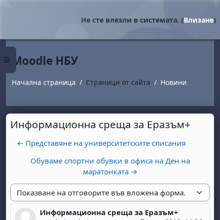
Прескочи на основното съдържание
Не сте влезли в системата. (
Влизане
)
Moodle НБУ
Страничен панел
Начална страница
Страници от сайта
Новини
Информационна среща за Еразъм+
← Представяне на университетските списания
Обуваме спортни обувки в офиса на Ден на
маратонката →
Начин на показване
Информационна среща за Еразъм+
Number of replies: 0