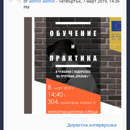
от
admin admin
-
четвъртък, 7 март 2019, 14:36
PM
Директна хипервръзка