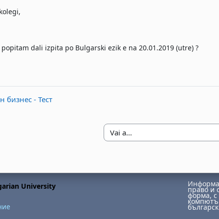
kolegi,
 popitam dali izpita po Bulgarski ezik e na 20.01.2019 (utre) ?
 бизнес - Тест
Vai a...
Информац
arian University
право и 
форма, с 
компютър
ние
българск