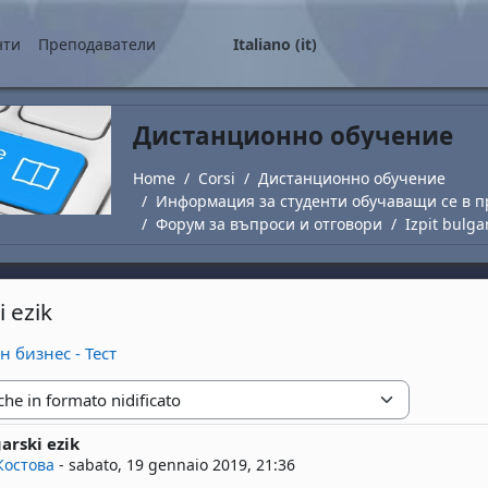
ale
нти
Преподаватели
Italiano ‎(it)‎
Дистанционно обучение
Home
Corsi
Дистанционно обучение
Информация за студенти обучаващи се в п
Форум за въпроси и отговори
Izpit bulga
i ezik
 бизнес - Тест
zione
garski ezik
risposte: 0
Костова
-
sabato, 19 gennaio 2019, 21:36