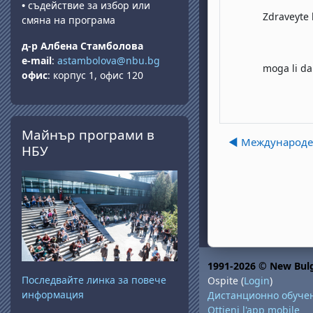
•
съдействие за избор или
Zdraveyte 
смяна на програма
д-р Албена Стамболова
e-mail
:
astambolova@nbu.bg
moga li da
офис
: корпус 1, офис 120
Salta Майнър програми в НБУ
Майнър програми в
◀︎ Международен
НБУ
1991-2026 © New Bulg
Последвайте линка за повече
Ospite (
Login
)
информация
Дистанционно обуче
Ottieni l'app mobile