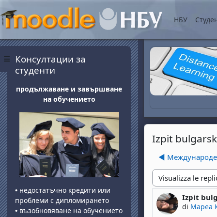
Vai al contenuto princip
НБУ
Студе
Blocchi
Salta Консултации за студенти
Консултации за
Pannello laterale
студенти
продължаване и завършване
на обучението
Izpit bulgarsk
◀︎ Международен
Modalità visualizza
•
недостатъчно кредити или
Izpit bul
Numero di 
проблеми с дипломирането
di
Мареа 
•
възобновяване на обучението