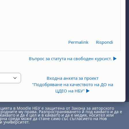
Permalink
Rispondi
Въпрос за статута на свободен курсист. ▶︎
Входна анкета за проект
"Подобряване на качеството на ДО на
ЦДЕО на НБУ" ▶︎
ията в Moodle НБУ е защитена от Закона за авторското
сродните му права. Разпространяването й под каквато и да е
каквато и да е цел и в каквато и да е медия, носител или
на среда може да стане само със съгласието на Нов
и университет.