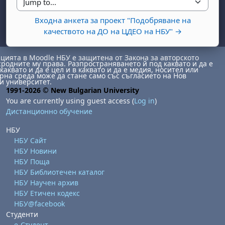
Jump to...
Входна анкета за проект "Подобряване на
качеството на ДО на ЦДЕО на НБУ" →
ията в Moodle НБУ е защитена от Закона за авторското
сродните му права. Разпространяването й под каквато и да е
каквато и да е цел и в каквато и да е медия, носител или
на среда може да стане само със съгласието на Нов
и университет.
1991-2026 © New Bulgarian University
day, 1 August
unday, 2 August
You are currently using guest access (
Log in
)
Дистанционно обучение
st
gust
August
day, 8 August
unday, 9 August
НБУ
ust
ugust
 August
day, 15 August
Sunday, 16 August
НБУ Сайт
ust
ugust
 August
day, 22 August
Sunday, 23 August
НБУ Новини
НБУ Поща
ust
ugust
 August
day, 29 August
Sunday, 30 August
НБУ Библиотечен каталог
НБУ Научен архив
НБУ Етичен кодекс
НБУ@facebook
Студенти
е-Студент