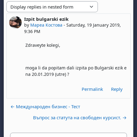
Display mode
Izpit bulgarski ezik
Number of replies: 0
by
Мареа Костова
-
Saturday, 19 January 2019,
9:36 PM
Zdraveyte kolegi,
moga li da popitam dali izpita po Bulgarski ezik e
na 20.01.2019 (utre) ?
Permalink
Reply
← Международен бизнес - Тест
Въпрос за статута на свободен курсист. →