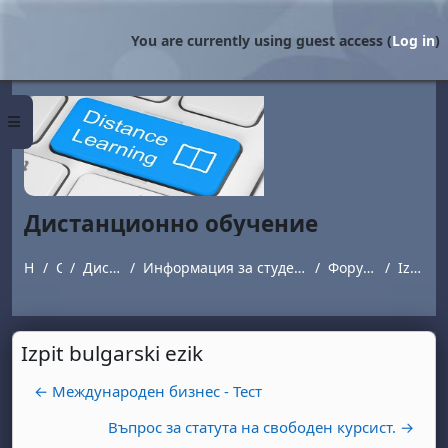
Skip to main content
You are currently using guest access (
Log in
)
Side panel
Дистанционно обучение
Home
Courses
Дистанционно обучение
Информация за студенти обучаващи се в програми с дистанционна форма на обучение.
Форум за въпроси и отговори
Izpit bulgarski ezik
Izpit bulgarski ezik
← Международен бизнес - Тест
Въпрос за статута на свободен курсист. →