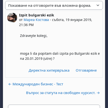
Начин на показване
Izpit bulgarski ezik
Number of replies: 0
от
Мареа Костова
-
събота, 19 януари 2019,
21:36 PM
Zdraveyte kolegi,
moga li da popitam dali izpita po Bulgarski ezik e
na 20.01.2019 (utre) ?
Директна хипервръзка
Отговаряне
← Международен бизнес - Тест
Въпрос за статута на свободен курсист. →