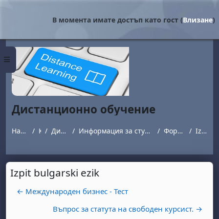
Прескочи на основното съдържание
В момента имате достъп като гост (
Влизане
)
Страничен панел
Дистанционно обучение
Начална страница
Курсове
Дистанционно обучение
Информация за студенти обучаващи се в програми с дистанционна форма на обучение.
Форум за въпроси и отговори
Izpit bulgarski ezik
Izpit bulgarski ezik
← Международен бизнес - Тест
Въпрос за статута на свободен курсист. →