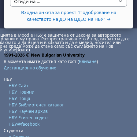
Отиди на ...
Входна анкета за проект "Подобряване на
качеството на ДО на ЦДЕО на НБУ" →
ията в Moodle НБУ е защитена от Закона за авторското
сродните му права. Разпространяването й под каквато и да е
каквато и да е цел и в каквато и да е медия, носител или
на среда може да стане само със съгласието на Нов
и университет.
бота, 1 август
я, неделя, 2 август
1991-2026 © New Bulgarian University
В момента имате достъп като гост (
Влизане
)
 6 август
 7 август
бота, 8 август
я, неделя, 9 август
Дистанционно обучение
ст
 13 август
 14 август
бота, 15 август
я, неделя, 16 август
НБУ
ст
 20 август
 21 август
бота, 22 август
я, неделя, 23 август
НБУ Сайт
НБУ Новини
ст
 27 август
 28 август
бота, 29 август
я, неделя, 30 август
НБУ Поща
НБУ Библиотечен каталог
НБУ Научен архив
НБУ Етичен кодекс
НБУ@facebook
Студенти
е-Студент