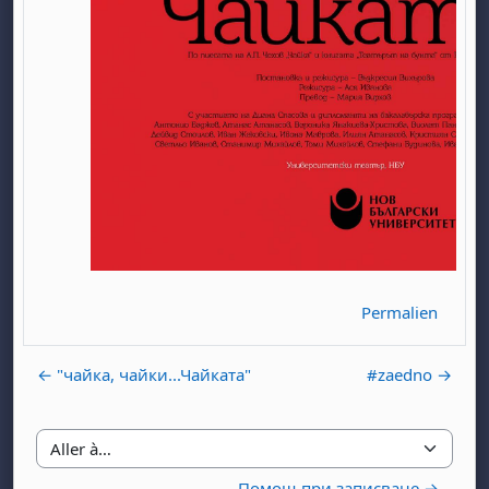
, samedi 1 août
ment, dimanche 2 août
août
 août
dredi 7 août
, samedi 8 août
ment, dimanche 9 août
 août
3 août
ndredi 14 août
, samedi 15 août
ment, dimanche 16 août
 août
0 août
ndredi 21 août
, samedi 22 août
ment, dimanche 23 août
Permalien
 août
7 août
ndredi 28 août
, samedi 29 août
ment, dimanche 30 août
← "чайка, чайки...Чайката"
#zaedno →
Aller à…
Помощ при записване →