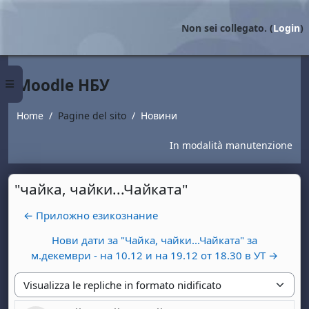
Vai al contenuto principale
Non sei collegato. (
Login
)
Moodle НБУ
Pannello laterale
Home
Pagine del sito
Новини
In modalità manutenzione
"чайка, чайки...Чайката"
← Приложно езикознание
Нови дати за "Чайка, чайки...Чайката" за
м.декември - на 10.12 и на 19.12 от 18.30 в УТ →
Modalità visualizzazione