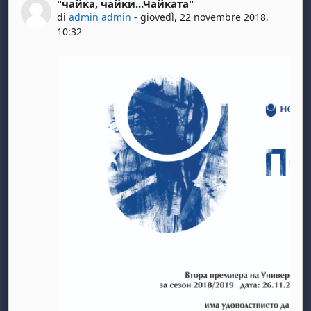
"чайка, чайки...Чайката"
Numero di risposte: 0
di
admin admin
-
giovedì, 22 novembre 2018,
10:32