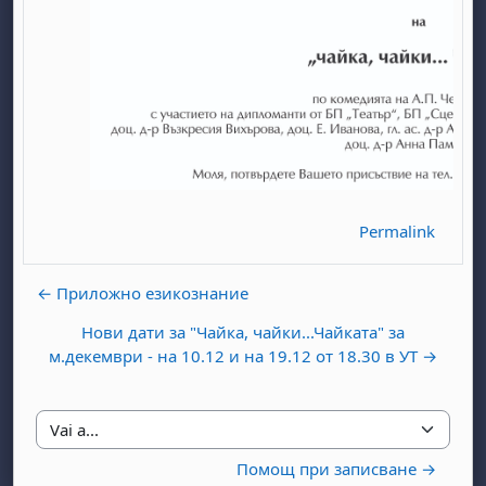
abato 1 agosto
to, domenica 2 agosto
Permalink
osto
agosto
dì 7 agosto
abato 8 agosto
to, domenica 9 agosto
gosto
 agosto
dì 14 agosto
abato 15 agosto
to, domenica 16 agosto
← Приложно езикознание
gosto
 agosto
dì 21 agosto
abato 22 agosto
to, domenica 23 agosto
Нови дати за "Чайка, чайки...Чайката" за
м.декември - на 10.12 и на 19.12 от 18.30 в УТ →
gosto
 agosto
dì 28 agosto
abato 29 agosto
to, domenica 30 agosto
Vai a...
Помощ при записване →