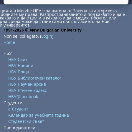
ията в Moodle НБУ е защитена от Закона за авторското
сродните му права. Разпространяването й под каквато и да е
каквато и да е цел и в каквато и да е медия, носител или
на среда може да стане само със съгласието на Нов
и университет.
1991-2026 © New Bulgarian University
Non sei collegato. (
Login
)
Home
НБУ
НБУ Сайт
НБУ Новини
НБУ Поща
НБУ Библиотечен каталог
НБУ Научен архив
НБУ Етичен кодекс
НБУ@facebook
Студенти
е-Студент
Календар за учебната година
Студентски съвет
Преподаватели