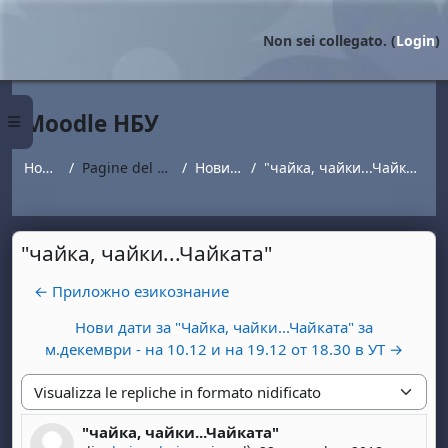
Vai al contenuto principale
Non sei collegato. (
Login
)
Moodle НБУ
Pannello laterale
Home
Pagine del sito
Новини
"чайка, чайки...Чайката"
"чайка, чайки...Чайката"
← Приложно езикознание
Нови дати за "Чайка, чайки...Чайката" за
м.декември - на 10.12 и на 19.12 от 18.30 в УТ →
Modalità visualizzazione
"чайка, чайки...Чайката"
Numero di risposte: 0