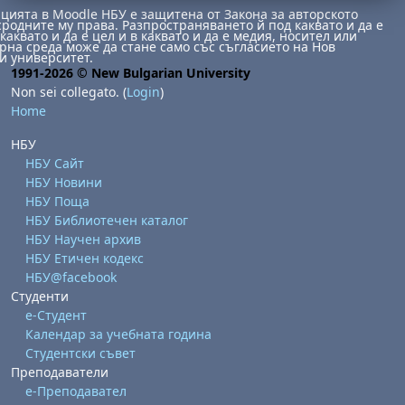
ията в Moodle НБУ е защитена от Закона за авторското
сродните му права. Разпространяването й под каквато и да е
каквато и да е цел и в каквато и да е медия, носител или
на среда може да стане само със съгласието на Нов
и университет.
1991-2026 © New Bulgarian University
Non sei collegato. (
Login
)
Home
НБУ
НБУ Сайт
НБУ Новини
НБУ Поща
НБУ Библиотечен каталог
НБУ Научен архив
НБУ Етичен кодекс
НБУ@facebook
Студенти
е-Студент
Календар за учебната година
Студентски съвет
Преподаватели
е-Преподавател