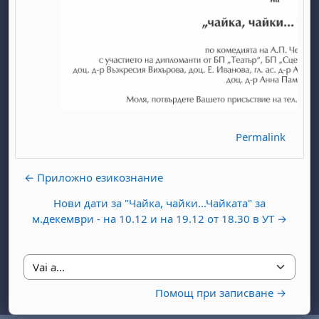
Permalink
abato 1 agosto
to, domenica 2 agosto
osto
agosto
dì 7 agosto
abato 8 agosto
to, domenica 9 agosto
← Приложно езикознание
gosto
 agosto
dì 14 agosto
abato 15 agosto
to, domenica 16 agosto
Нови дати за "Чайка, чайки...Чайката" за
gosto
 agosto
dì 21 agosto
abato 22 agosto
to, domenica 23 agosto
м.декември - на 10.12 и на 19.12 от 18.30 в УТ →
gosto
 agosto
dì 28 agosto
abato 29 agosto
to, domenica 30 agosto
Vai a...
Помощ при записване →