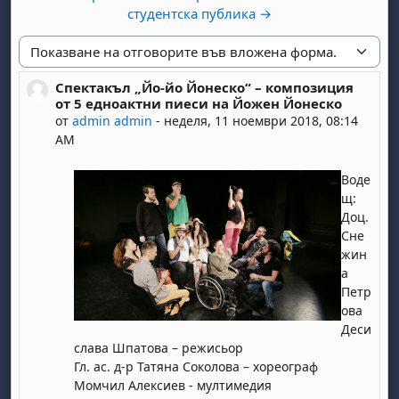
студентска публика →
Начин на показване
Спектакъл „Йо-йо Йонеско“ – композиция
Number of replies: 0
от 5 едноактни пиеси на Йожен Йонеско
от
admin admin
-
неделя, 11 ноември 2018, 08:14
AM
Воде
щ:
Доц.
Сне
жин
а
Петр
ова
Деси
слава Шпатова – режисьор
Гл. ас. д-р Татяна Соколова – хореограф
Момчил Алексиев - мултимедия