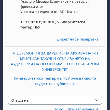
Гл.ас.д-р Михаил Шипчанов – превод от
френски език
Участват: студенти от БП “Театър“
13.11.2018 г.,18.30 ч., Университетски
театър,НБУ
Директна хипервръзка
бота, 1 август
я, неделя, 2 август
 6 август
 7 август
бота, 8 август
я, неделя, 9 август
← ЦЕРЕМОНИЯ ЗА ДАРЕНИЕ НА АРХИВА НА Г-Н
КРИСТИАН ТАКОВ И ОТКРИВАНЕТО НА
ст
 13 август
 14 август
бота, 15 август
я, неделя, 16 август
АУДИТОРИЯ НА НЕГОВО ИМЕ В НОВ БЪЛГАРСКИ
ст
 20 август
 21 август
бота, 22 август
я, неделя, 23 август
УНИВЕРСИТЕТ
ст
 27 август
 28 август
бота, 29 август
я, неделя, 30 август
Университетски театър на НБУ очаква своята
студентска публика →
Отиди на ...
Помощ при записване →