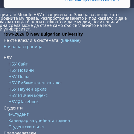
ията в Moodle НБУ е защитена от Закона за авторското
сродните му права. Разпространяването й под каквато и да е
каквато и да е цел и в каквато и да е медия, носител или
на среда може да стане само със съгласието на Нов
и университет.
1991-2026 © New Bulgarian University
Не сте влезли в системата. (
Влизане
)
Начална страница
НБУ
НБУ Сайт
НБУ Новини
НБУ Поща
НБУ Библиотечен каталог
НБУ Научен архив
НБУ Етичен кодекс
НБУ@facebook
Студенти
е-Студент
Календар за учебната година
Студентски съвет
Преподаватели