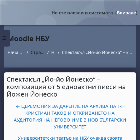
Прескочи на основното съдържание
Не сте влезли в системата. (
Влизане
)
Moodle НБУ
Страничен панел
Начална страница
Страници от сайта
Новини
Спектакъл „Йо-йо Йонеско“ – композиция от 5 едноактни пиеси на Йожен Йонеско
Спектакъл „Йо-йо Йонеско“ –
композиция от 5 едноактни пиеси на
Йожен Йонеско
← ЦЕРЕМОНИЯ ЗА ДАРЕНИЕ НА АРХИВА НА Г-Н
КРИСТИАН ТАКОВ И ОТКРИВАНЕТО НА
АУДИТОРИЯ НА НЕГОВО ИМЕ В НОВ БЪЛГАРСКИ
УНИВЕРСИТЕТ
Университетски театър на НБУ очаква своята