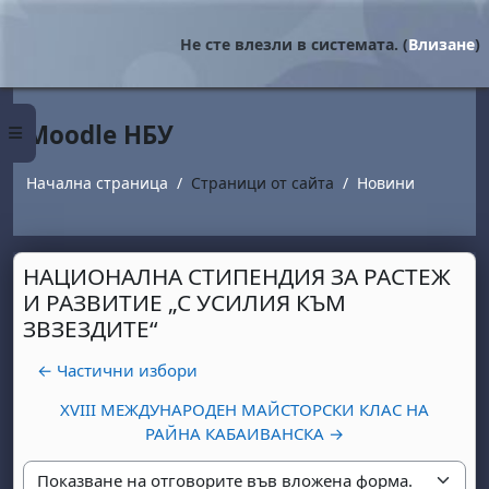
Прескочи на основното съдържание
Не сте влезли в системата. (
Влизане
)
Moodle НБУ
Страничен панел
Начална страница
Страници от сайта
Новини
НАЦИОНАЛНА СТИПЕНДИЯ ЗА РАСТЕЖ
И РАЗВИТИЕ „С УСИЛИЯ КЪМ
ЗВЗЕЗДИТЕ“
← Частични избори
XVIII МЕЖДУНАРОДЕН МАЙСТОРСКИ КЛАС НА
РАЙНА КАБАИВАНСКА →