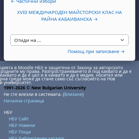
← Частични избори
XVIII МЕЖДУНАРОДЕН МАЙСТОРСКИ КЛАС НА
РАЙНА КАБАИВАНСКА →
Отиди на ...
Помощ при записване →
ията в Moodle НБУ е защитена от Закона за авторското
сродните му права. Разпространяването й под каквато и да е
каквато и да е цел и в каквато и да е медия, носител или
на среда може да стане само със съгласието на Нов
и университет.
1991-2026 © New Bulgarian University
Не сте влезли в системата. (
Влизане
)
Начална страница
НБУ
НБУ Сайт
НБУ Новини
НБУ Поща
НБУ Библиотечен каталог