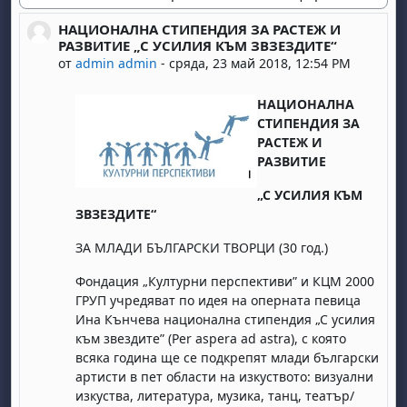
Начин на показване
НАЦИОНАЛНА СТИПЕНДИЯ ЗА РАСТЕЖ И
Number of replies: 0
РАЗВИТИЕ „С УСИЛИЯ КЪМ ЗВЗЕЗДИТЕ“
от
admin admin
-
сряда, 23 май 2018, 12:54 PM
НАЦИОНАЛНА
СТИПЕНДИЯ ЗА
РАСТЕЖ И
РАЗВИТИЕ
„С УСИЛИЯ КЪМ
ЗВЗЕЗДИТЕ“
ЗА МЛАДИ БЪЛГАРСКИ ТВОРЦИ (30 год.)
Фондация „Културни перспективи” и КЦМ 2000
ГРУП учредяват по идея на оперната певица
Ина Кънчева национална стипендия „С усилия
към звездите” (Per aspera ad astra), с която
всяка година ще се подкрепят млади български
артисти в пет области на изкуството: визуални
изкуства, литература, музика, танц, театър/