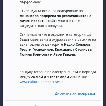
пърформанс.
Стипендията включва осигуряване на
финансова подкрепа за реализацията на
личен проект
, с който участникът е
кандидатствал в конкурса.
Стипендиантите в отделните категории ще
бъдат съветвани и окуражавани в рамките на
бота, 1 август
я, неделя, 2 август
една година от менторите
Недко Солаков,
Георги Господинов, Красимира Стоянова,
 6 август
 7 август
бота, 8 август
я, неделя, 9 август
Галина Борисова и Явор Гърдев.
ст
 13 август
 14 август
бота, 15 август
я, неделя, 16 август
ст
 20 август
 21 август
бота, 22 август
я, неделя, 23 август
Кандидатстване по електронен път в периода
ст
 27 август
 28 август
бота, 29 август
я, неделя, 30 август
между
24 май и 1 септември 2018 г
. на:
www.culturalperspectives.eu
Директна хипервръзка