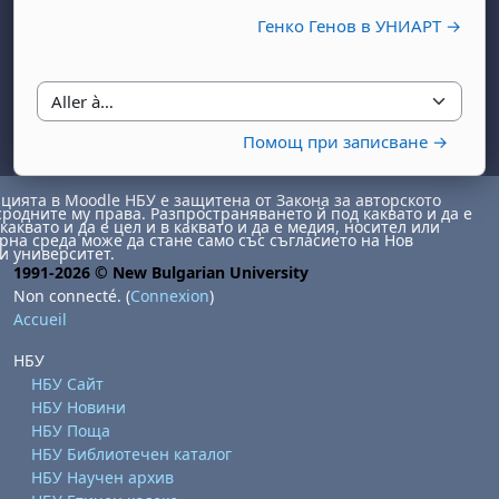
Генко Генов в УНИАРТ →
Aller à…
Помощ при записване →
ията в Moodle НБУ е защитена от Закона за авторското
сродните му права. Разпространяването й под каквато и да е
каквато и да е цел и в каквато и да е медия, носител или
на среда може да стане само със съгласието на Нов
и университет.
1991-2026 © New Bulgarian University
Non connecté. (
Connexion
)
Accueil
НБУ
НБУ Сайт
НБУ Новини
НБУ Поща
НБУ Библиотечен каталог
НБУ Научен архив