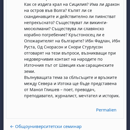
Как се издига крал на Сицилия? Има ли дракон
на остров във Волга? Къпят ли се
скандинавците и действително ли пиянстват
непрекъснато? Съществуват ли викинги-
мюсюлмани? Съществува ли славянско
корабно погребение? Кръстоносец ли е
Опожарителят на българите? Ибн Фадлан, Ибн
Руста, Од Снорасон и Снори Стурлусон
, samedi 1 août
ment, dimanche 2 août
отговарят на тези въпроси, възникващи при
août
 août
dredi 7 août
, samedi 8 août
ment, dimanche 9 août
недоверчивия контакт на народите по
Източния път от Швеция към сарацинските
 août
3 août
ndredi 14 août
, samedi 15 août
ment, dimanche 16 août
земи.
 août
0 août
ndredi 21 août
, samedi 22 août
ment, dimanche 23 août
Вълнуващата тема за сблъсъците и връзките
между Севера и Изтока ще бъде представена
 août
7 août
ndredi 28 août
, samedi 29 août
ment, dimanche 30 août
от Манол Глишев – поет, преводач,
преподавател, журналист, мечтател и историк.
Permalien
← Общоуниверситетски семинар