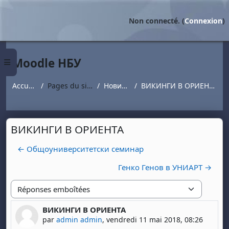
Passer au contenu principal
Non connecté. (
Connexion
)
Moodle НБУ
Panneau latéral
Accueil
Pages du site
Новини
ВИКИНГИ В ОРИЕНТА
ВИКИНГИ В ОРИЕНТА
← Общоуниверситетски семинар
Генко Генов в УНИАРТ →
Type d'affichage
ВИКИНГИ В ОРИЕНТА
Nombre de réponses : 0
par
admin admin
,
vendredi 11 mai 2018, 08:26