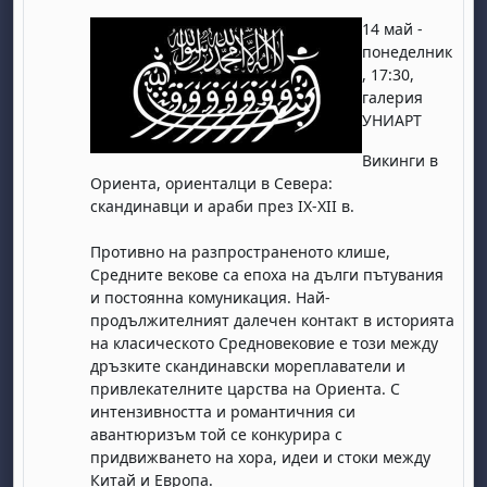
14 май -
понеделник
, 17:30,
галерия
УНИАРТ
Викинги в
Ориента, ориенталци в Севера:
скандинавци и араби през IX-XII в.
Противно на разпространеното клише,
Средните векове са епоха на дълги пътувания
и постоянна комуникация. Най-
продължителният далечен контакт в историята
на класическото Средновековие е този между
дръзките скандинавски мореплаватели и
привлекателните царства на Ориента. С
интензивността и романтичния си
авантюризъм той се конкурира с
придвижването на хора, идеи и стоки между
Китай и Европа.