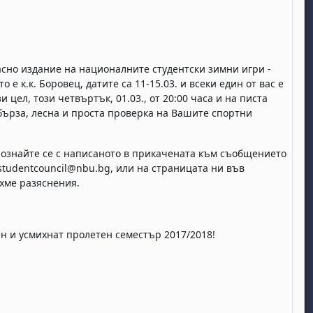
сно издание на националните студентски зимни игри -
 е к.к. Боровец, датите са 11-15.03. и всеки един от вас е
 цел, този четвъртък, 01.03., от 20:00 часа и на писта
бърза, лесна и проста проверка на Вашите спортни
познайте се с написаното в прикачената към съобщението
studentcouncil@nbu.bg
, или на страницата ни във
хме разяснения.
 и усмихнат пролетен семестър 2017/2018!