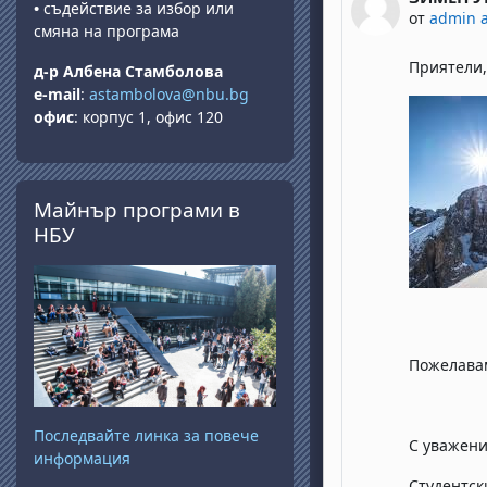
•
съдействие за избор или
от
admin 
смяна на програма
Приятели,
д-р Албена Стамболова
e-mail
:
astambolova@nbu.bg
офис
: корпус 1, офис 120
Прескочи Майнър програми в НБУ
Майнър програми в
НБУ
Пожелавам
Последвайте линка за повече
С уважени
информация
Студентск