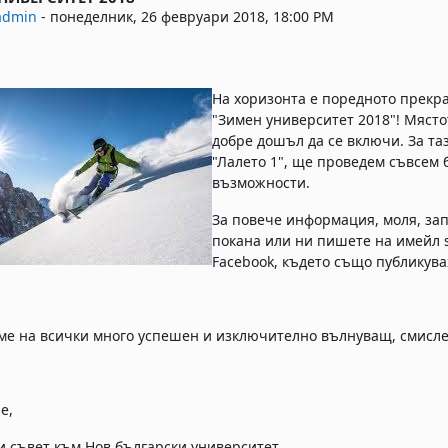
admin
-
понеделник, 26 февруари 2018, 18:00 PM
На хоризонта е поредното прекра
"Зимен университет 2018"! Мястото
добре дошъл да се включи. За тази
"Лалето 1", ще проведем съвсем 
възможности.
За повече информация, моля, за
покана или ни пишете на имейл
Facebook, където също публикува
е на всички много успешен и изключително вълнуващ, смислен
е,
и съвет към Нов български университет.