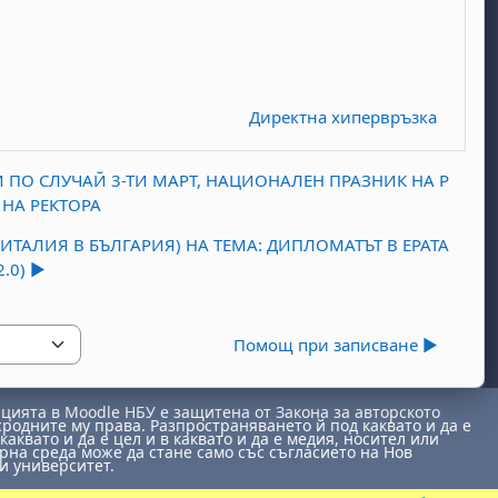
Директна хипервръзка
 ПО СЛУЧАЙ 3-ТИ МАРТ, НАЦИОНАЛЕН ПРАЗНИК НА Р
НА РЕКТОРА
ИТАЛИЯ В БЪЛГАРИЯ) НА ТЕМА: ДИПЛОМАТЪТ В ЕРАТА
0) ▶︎
Помощ при записване ▶︎
ията в Moodle НБУ е защитена от Закона за авторското
сродните му права. Разпространяването й под каквато и да е
каквато и да е цел и в каквато и да е медия, носител или
на среда може да стане само със съгласието на Нов
и университет.