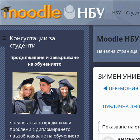
Прескочи на основнот
НБУ
Студе
Блокове
Прескочи Консултации за студенти
Консултации за
Moodle НБУ
Страничен панел
студенти
Начална страница
продължаване и завършване
на обучението
ЗИМЕН УНИВ
◀︎ ЦЕРЕМОНИЯ
ПУБЛИЧНА ЛЕКЦ
•
недостатъчно кредити или
проблеми с дипломирането
Начин на показван
•
възобновяване на обучението
ЗИМЕН У
Number of 