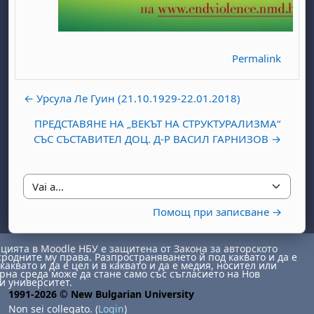
Permalink
← Урсула Ле Гуин (21.10.1929-22.01.2018)
ПРЕДСТАВЯНЕ НА „ВЕКЪТ НА СТРУКТУРАЛИЗМА“
abato 1 agosto
to, domenica 2 agosto
СЪС СЪСТАВИТЕЛ ДОЦ. Д-Р ВАСИЛ ГАРНИЗОВ →
osto
agosto
dì 7 agosto
abato 8 agosto
to, domenica 9 agosto
gosto
 agosto
dì 14 agosto
abato 15 agosto
to, domenica 16 agosto
Vai a...
gosto
 agosto
dì 21 agosto
abato 22 agosto
to, domenica 23 agosto
Помощ при записване →
gosto
 agosto
dì 28 agosto
abato 29 agosto
to, domenica 30 agosto
ията в Moodle НБУ е защитена от Закона за авторското
сродните му права. Разпространяването й под каквато и да е
каквато и да е цел и в каквато и да е медия, носител или
на среда може да стане само със съгласието на Нов
и университет.
1991-2026 © New Bulgarian University
Non sei collegato. (
Login
)