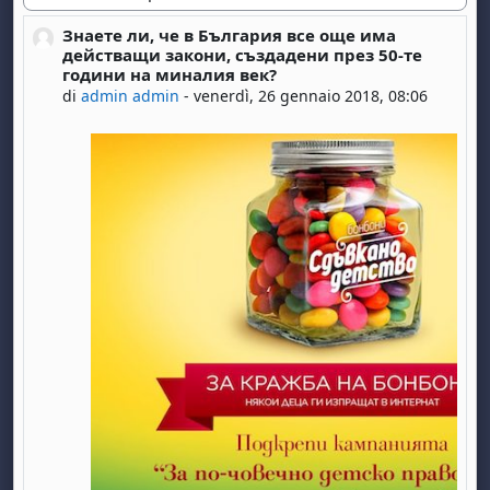
Modalità visualizzazione
Знаете ли, че в България все още има
Numero di risposte: 0
действащи закони, създадени през 50-те
години на миналия век?
di
admin admin
-
venerdì, 26 gennaio 2018, 08:06