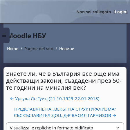
Vai al contenuto principale
Non sei collegato. (
Login
)
Moodle НБУ
Pannello laterale
Home
Pagine del sito
Новини
Знаете ли, че в България все още има
действащи закони, създадени през 50-
те години на миналия век?
← Урсула Ле Гуин (21.10.1929-22.01.2018)
ПРЕДСТАВЯНЕ НА „ВЕКЪТ НА СТРУКТУРАЛИЗМА“
СЪС СЪСТАВИТЕЛ ДОЦ. Д-Р ВАСИЛ ГАРНИЗОВ →