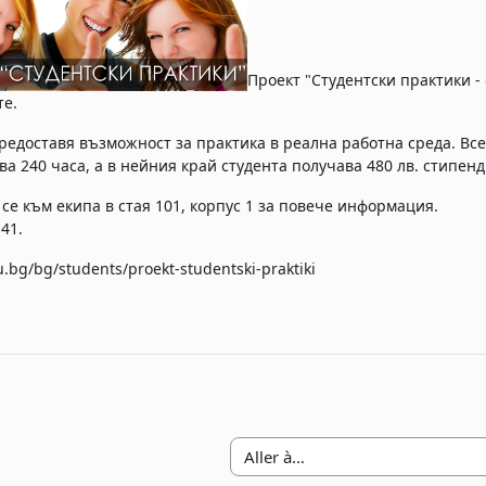
Проект "Студентски практики -
е.
редоставя възможност за практика в реална работна среда. Все
а 240 часа, а в нейния край студента получава 480 лв. стипенд
се към екипа в стая 101, корпус 1 за повече информация.
141.
u.bg/bg/students/proekt-studentski-praktiki
Aller à…