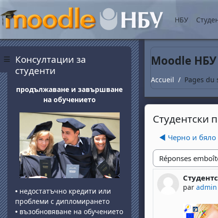
Passer au contenu princ
НБУ
Студе
Blocs
Passer Консултации за студенти
Консултации за
Moodle НБУ
Panneau latéral
студенти
Accueil
Pages du 
продължаване и завършване
на обучението
Студентски 
◀︎ Черно и бяло
Type d'affichage
Студент
Nombre de
par
admin
•
недостатъчно кредити или
проблеми с дипломирането
•
възобновяване на обучението