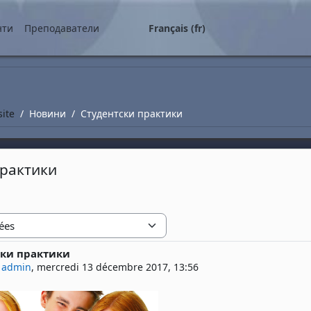
ipal
нти
Преподаватели
Français ‎(fr)‎
site
Новини
Студентски практики
практики
ски практики
 réponses : 0
 admin
,
mercredi 13 décembre 2017, 13:56