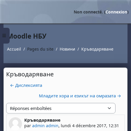
Passer au contenu principal
Non connecté. (
Connexion
)
Moodle НБУ
Panneau latéral
Accueil
Pages du site
Новини
Кръводаряване
Кръводаряване
← Дислексията
Младите хора и езикът на омразата →
Type d'affichage
Кръводаряване
Nombre de réponses : 0
par
admin admin
,
lundi 4 décembre 2017, 12:31