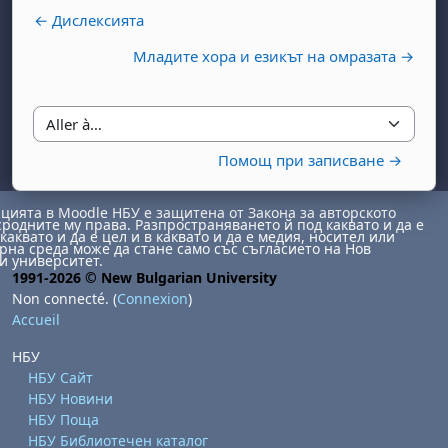
← Дислексията
Младите хора и езикът на омразата →
Aller à…
Помощ при записване →
, samedi 1 août
ment, dimanche 2 août
août
 août
dredi 7 août
, samedi 8 août
ment, dimanche 9 août
ията в Moodle НБУ е защитена от Закона за авторското
сродните му права. Разпространяването й под каквато и да е
 août
3 août
ndredi 14 août
, samedi 15 août
ment, dimanche 16 août
каквато и да е цел и в каквато и да е медия, носител или
на среда може да стане само със съгласието на Нов
и университет.
 août
0 août
ndredi 21 août
, samedi 22 août
ment, dimanche 23 août
1991-2026 © New Bulgarian University
 août
7 août
ndredi 28 août
, samedi 29 août
ment, dimanche 30 août
Non connecté. (
Connexion
)
Accueil
НБУ
НБУ Сайт
НБУ Новини
НБУ Поща
НБУ Библиотечен каталог