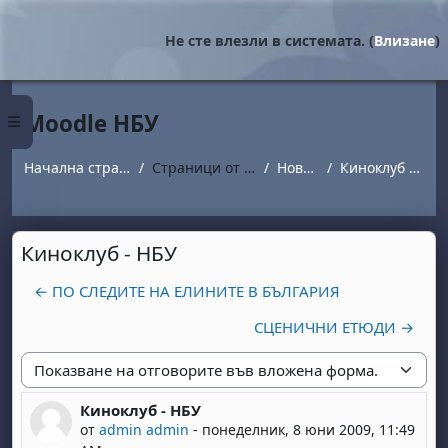
Прескочи на основното съдържание
Не сте влезли в системата. (
Влизане
)
Moodle НБУ
Страничен панел
Начална страница
Страници от сайта
Новини
Киноклуб - НБУ
Киноклуб - НБУ
← ПО СЛЕДИТЕ НА ЕЛИНИТЕ В БЪЛГАРИЯ
СЦЕНИЧНИ ЕТЮДИ →
Начин на показване
Киноклуб - НБУ
Number of replies: 0
от
admin admin
-
понеделник, 8 юни 2009, 11:49