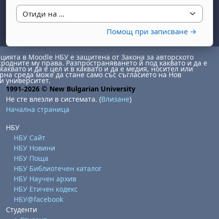
Отиди на ...
Помощ при записване →
ията в Moodle НБУ е защитена от Закона за авторското
сродните му права. Разпространяването й под каквато и да е
каквато и да е цел и в каквато и да е медия, носител или
на среда може да стане само със съгласието на Нов
и университет.
бота, 1 август
я, неделя, 2 август
1991-2026 © New Bulgarian University
Не сте влезли в системата. (
Влизане
)
 6 август
 7 август
бота, 8 август
я, неделя, 9 август
Начална страница
ст
 13 август
 14 август
бота, 15 август
я, неделя, 16 август
НБУ
ст
 20 август
 21 август
бота, 22 август
я, неделя, 23 август
НБУ Сайт
НБУ Новини
ст
 27 август
 28 август
бота, 29 август
я, неделя, 30 август
НБУ Поща
НБУ Библиотечен каталог
НБУ Научен архив
НБУ Етичен кодекс
НБУ@facebook
Студенти