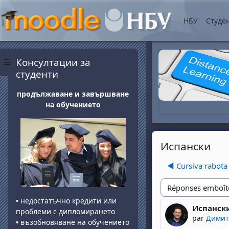
Passer au contenu princ
НБУ
Студе
Blocs
Passer Консултации за студенти
Консултации за
Panneau latéral
студенти
продължаване и завършване
на обучението
Испански
◀︎ Cursiva rabota
Type d'affichage
•
недостатъчно кредити или
Испанск
Nombre de
проблеми с дипломирането
par
Димит
•
възобновяване на обучението