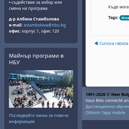
•
съдействие за избор или
Къде мога
смяна на програма
Tags:
Исп
д-р Албена Стамболова
e-mail
:
astambolova@nbu.bg
офис
: корпус 1, офис 120
◀︎ Cursiva rabota
Passer Майнър програми в НБУ
Майнър програми в
НБУ
1991-2026 © New Bulg
Vous êtes connecté a
Дистанционно обуче
Obtenir l'app mobile
Последвайте линка за повече
информация