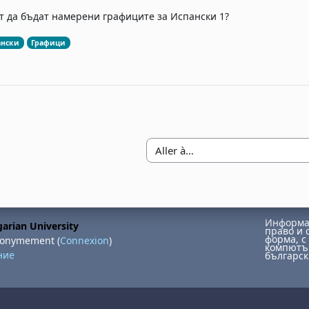
т да бъдат намерени графиците за Испански 1?
ански
Графици
Aller à…
Информац
arian University
право и 
форма, с 
nonymement (
Connexion
)
компютър
ние
българск