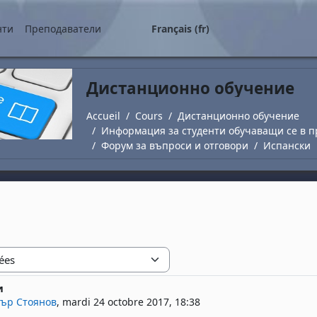
ipal
нти
Преподаватели
Français ‎(fr)‎
Дистанционно обучение
Accueil
Cours
Дистанционно обучение
Информация за студенти обучаващи се в п
Форум за въпроси и отговори
Испански
и
 réponses : 0
ър Стоянов
,
mardi 24 octobre 2017, 18:38