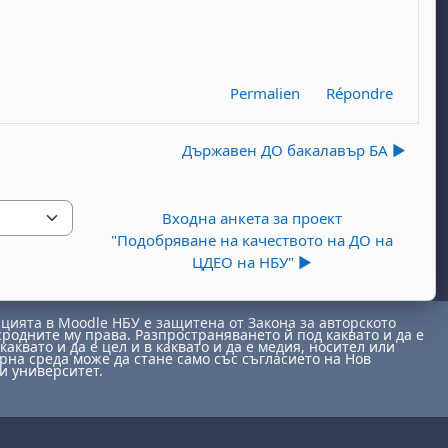
Permalien
Répondre
Държавен ДО бакалавър БА ▶︎
Входна анкета за проект
"Подобряване на качеството на ДО на
ЦДЕО на НБУ" ▶︎
ията в Moodle НБУ е защитена от Закона за авторското
сродните му права. Разпространяването й под каквато и да е
каквато и да е цел и в каквато и да е медия, носител или
на среда може да стане само със съгласието на Нов
и университет.