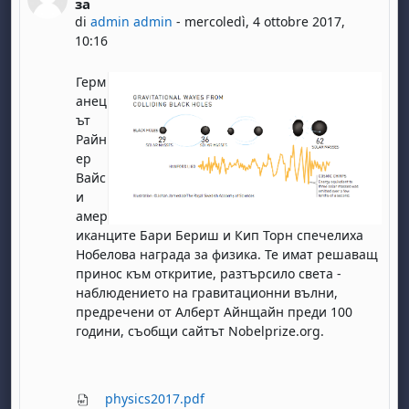
за
di
admin admin
-
mercoledì, 4 ottobre 2017,
10:16
Герм
анец
ът
Райн
ер
Вайс
и
амер
иканците Бари Бериш и Кип Торн спечелиха
Нобелова награда за физика. Те имат решаващ
принос към откритие, разтърсило света -
наблюдението на гравитационни вълни,
предречени от Алберт Айнщайн преди 100
години, съобщи сайтът Nobelprize.org.
physics2017.pdf