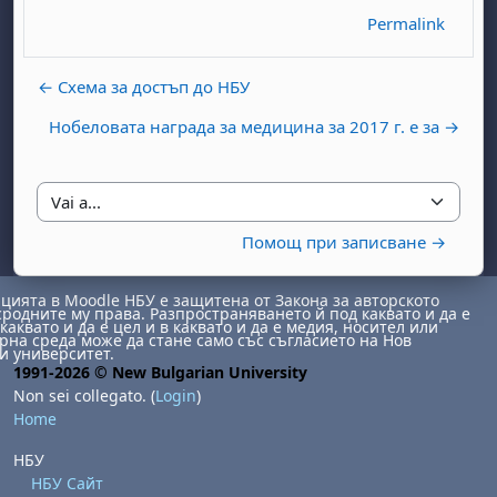
Permalink
← Схема за достъп до НБУ
Нобеловата награда за медицина за 2017 г. е за →
Vai a...
abato 1 agosto
to, domenica 2 agosto
Помощ при записване →
osto
agosto
dì 7 agosto
abato 8 agosto
to, domenica 9 agosto
gosto
 agosto
dì 14 agosto
abato 15 agosto
to, domenica 16 agosto
ията в Moodle НБУ е защитена от Закона за авторското
сродните му права. Разпространяването й под каквато и да е
каквато и да е цел и в каквато и да е медия, носител или
gosto
 agosto
dì 21 agosto
abato 22 agosto
to, domenica 23 agosto
на среда може да стане само със съгласието на Нов
и университет.
gosto
 agosto
dì 28 agosto
abato 29 agosto
to, domenica 30 agosto
1991-2026 © New Bulgarian University
Non sei collegato. (
Login
)
Home
НБУ
НБУ Сайт