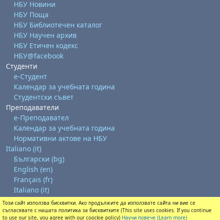
НБУ Новини
НБУ Поща
НБУ Библиотечен каталог
НБУ Научен архив
НБУ Етичен кодекс
НБУ@facebook
Студенти
е-Студент
Календар за учебната година
Студентски съвет
Преподаватели
е-Преподавател
Календар за учебната година
Нормативни актове на НБУ
Italiano ‎(it)‎
Български ‎(bg)‎
English ‎(en)‎
Français ‎(fr)‎
Italiano ‎(it)‎
Този сайт използва бисквитки. Ако продължите да използвате сайта ни вие се
Ottieni l'app mobile
съгласявате с нашата политика за бисквитките (This site uses cookies. If you continue
Passa al tema standard
to use our site, you agree with our coockie policy)
Научи повече (Learn more)