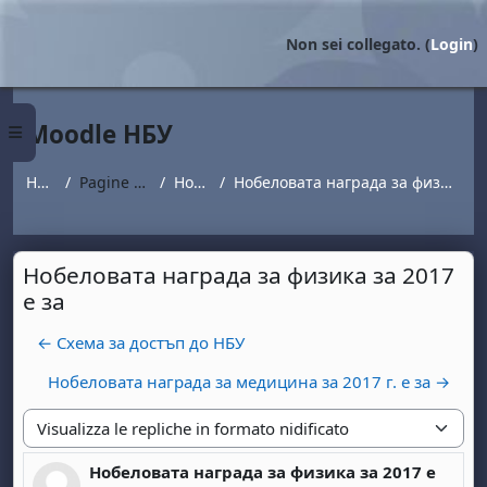
Vai al contenuto principale
Non sei collegato. (
Login
)
Moodle НБУ
Pannello laterale
Home
Pagine del sito
Новини
Нобеловата награда за физика за 2017 е за
Нобеловата награда за физика за 2017
е за
← Схема за достъп до НБУ
Нобеловата награда за медицина за 2017 г. е за →
Modalità visualizzazione
Нобеловата награда за физика за 2017 е
Numero di risposte: 0