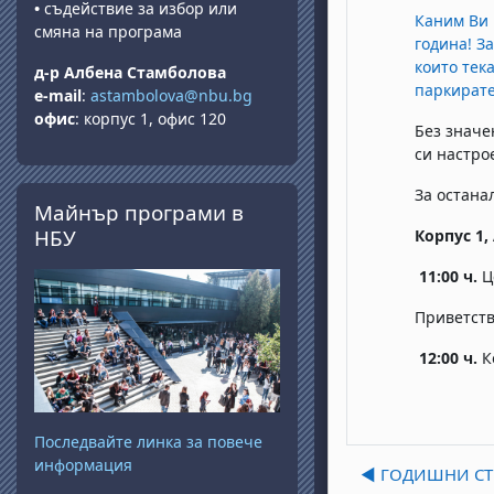
•
съдействие за избор или
Каним Ви 
смяна на програма
година! З
които тек
д-р Албена Стамболова
паркирате
e-mail
:
astambolova@nbu.bg
офис
: корпус 1, офис 120
Без значе
си настро
Passer Майнър програми в НБУ
За остана
Майнър програми в
НБУ
Корпус 1,
11:00 ч.
Ц
Приветств
12:00 ч.
К
Последвайте линка за повече
информация
◀︎ ГОДИШНИ С