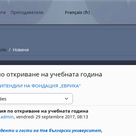
ipal
нти
Преподаватели
Français ‎(fr)‎
site
Новини
о откриване на учебната година
ТИПЕНДИИ НА ФОНДАЦИЯ „ЕВРИКА“
я по откриване на учебната година
 réponses : 0
 admin
,
vendredi 29 septembre 2017, 08:13
денти и гости на Нов български университет,