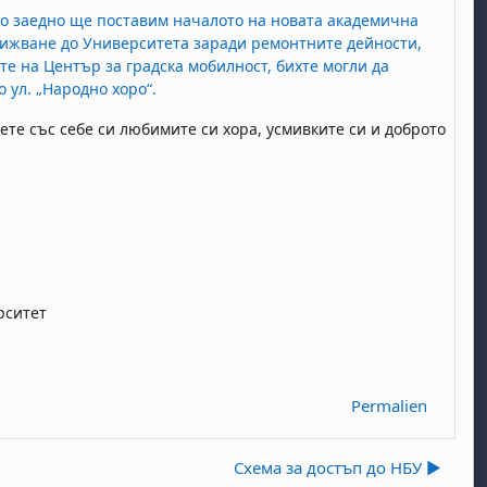
то заедно ще поставим началото на новата академична
вижване до Университета заради ремонтните дейности,
те на Център за градска мобилност, бихте могли да
 ул. „Народно хоро“.
ете със себе си любимите си хора, усмивките си и доброто
рситет
Permalien
Схема за достъп до НБУ ▶︎