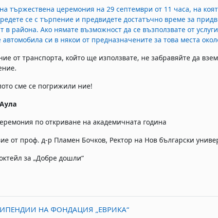
на тържествена церемония на 29 септември от 11 часа, на коя
аредете се с търпение и предвидете достатъчно време за прид
ат в района. Ако нямате възможност да се възползвате от услуги
 автомобила си в някои от предназначените за това места около
ние от транспорта, който ще използвате, не забравяйте да взем
ение.
лото сме се погрижили ние!
 Аула
еремония по откриване на академичната година
ие от проф. д-р Пламен Бочков, Ректор на Нов български униве
октейл за „Добре дошли“
ТИПЕНДИИ НА ФОНДАЦИЯ „ЕВРИКА“