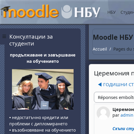
Passer au contenu princ
НБУ
Студе
Blocs
Passer Консултации за студенти
Консултации за
Moodle НБУ
Panneau latéral
студенти
Accueil
Pages du 
продължаване и завършване
на обучението
Церемония п
◀︎ ГОДИШНИ С
Type d'affichage
Церемони
Nombre de
par
admin
•
недостатъчно кредити или
проблеми с дипломирането
Скъпи сту
•
възобновяване на обучението