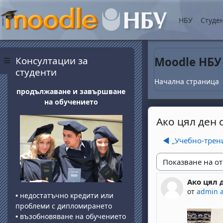
Прескочи на основнот
НБУ
Студе
Блокове
Прескочи Консултации за студенти
Консултации за
Moodle НБУ
Страничен панел
студенти
Начална страница
продължаване и завършване
на обучението
Ако цял ден 
◀︎ „Учебно-тре
Начин на показван
Ако цял 
Number of 
от
admin 
•
недостатъчно кредити или
проблеми с дипломирането
•
възобновяване на обучението