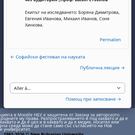
Екипът на изследването: Боряна Димитрова,
Евгения Иванова, Михаил Иванов, Соня
Хинковa.
Permalien
, samedi 1 août
ment, dimanche 2 août
← Софийски фестивал на науката
août
 août
dredi 7 août
, samedi 8 août
ment, dimanche 9 août
Публична лекция →
 août
3 août
ndredi 14 août
, samedi 15 août
ment, dimanche 16 août
 août
0 août
ndredi 21 août
, samedi 22 août
ment, dimanche 23 août
 août
7 août
ndredi 28 août
, samedi 29 août
ment, dimanche 30 août
Aller à…
Помощ при записване →
ията в Moodle НБУ е защитена от Закона за авторското
сродните му права. Разпространяването й под каквато и да е
каквато и да е цел и в каквато и да е медия, носител или
на среда може да стане само със съгласието на Нов
и университет.
1991-2026 © New Bulgarian University