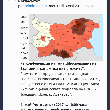
нагласите"
par
admin admin
,
mercredi 3 mai 2017, 08:31
Има
ме
удов
олст
виет
о да
Ви
пока
ним
на
конференция
на тема
„Мюсюлманите в
България: динамика на нагласите"
.
Резултати от представително изследване
„Нагласи на мюсюлманите в България - 2016",
осъществено от екип на НБУ и агенция „Алфа
Рисърч" с финансовата подкрепа на ЦФСР и
фондация „Конрад Аденауер".
4. май (четвъртък) 2017 г., 10:00 часа
409 аудитория „Проф. Васил Стоилов"