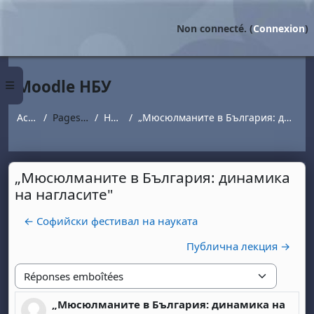
Passer au contenu principal
Non connecté. (
Connexion
)
Moodle НБУ
Panneau latéral
Accueil
Pages du site
Новини
„Мюсюлманите в България: динамика на нагласите"
„Мюсюлманите в България: динамика
на нагласите"
← Софийски фестивал на науката
Публична лекция →
Type d'affichage
„Мюсюлманите в България: динамика на
Nombre de réponses : 0