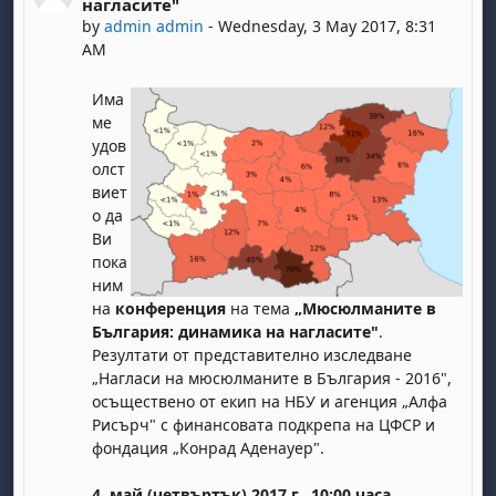
нагласите"
by
admin admin
-
Wednesday, 3 May 2017, 8:31
AM
Има
ме
удов
олст
виет
о да
Ви
пока
ним
на
конференция
на тема
„Мюсюлманите в
България: динамика на нагласите"
.
Резултати от представително изследване
„Нагласи на мюсюлманите в България - 2016",
осъществено от екип на НБУ и агенция „Алфа
Рисърч" с финансовата подкрепа на ЦФСР и
фондация „Конрад Аденауер".
4. май (четвъртък) 2017 г., 10:00 часа