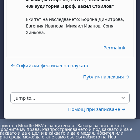
409 аудитория „Проф. Васил Стоилов"
Екипът на изследването: Боряна Димитрова,
Евгения Иванова, Михаил Иванов, Соня
Хинковa.
Permalink
day, 1 August
unday, 2 August
← Софийски фестивал на науката
st
gust
August
day, 8 August
unday, 9 August
Публична лекция →
ust
ugust
 August
day, 15 August
Sunday, 16 August
ust
ugust
 August
day, 22 August
Sunday, 23 August
Jump to...
ust
ugust
 August
day, 29 August
Sunday, 30 August
Помощ при записване →
ията в Moodle НБУ е защитена от Закона за авторското
сродните му права. Разпространяването й под каквато и да е
каквато и да е цел и в каквато и да е медия, носител или
на среда може да стане само със съгласието на Нов