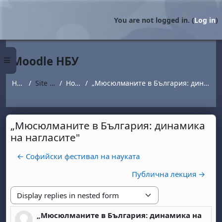
Skip to main content
You are not logged in. (
Log in
)
Moodle НБУ
Side panel
Home
Site pages
Новини
„Мюсюлманите в България: динамика на нагласите"
„Мюсюлманите в България: динамика
на нагласите"
← Софийски фестивал на науката
Публична лекция →
Display mode
„Мюсюлманите в България: динамика на
Number of replies: 0