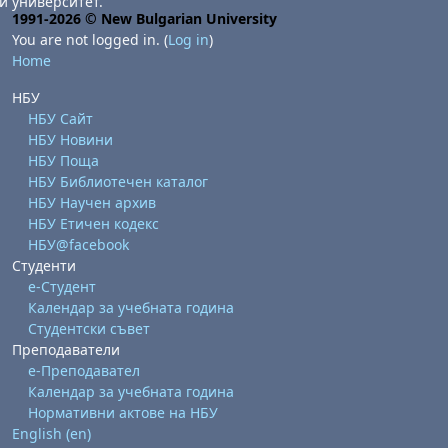
и университет.
1991-2026 © New Bulgarian University
You are not logged in. (
Log in
)
Home
НБУ
НБУ Сайт
НБУ Новини
НБУ Поща
НБУ Библиотечен каталог
НБУ Научен архив
НБУ Етичен кодекс
НБУ@facebook
Студенти
е-Студент
Календар за учебната година
Студентски съвет
Преподаватели
е-Преподавател
Календар за учебната година
Нормативни актове на НБУ
English ‎(en)‎