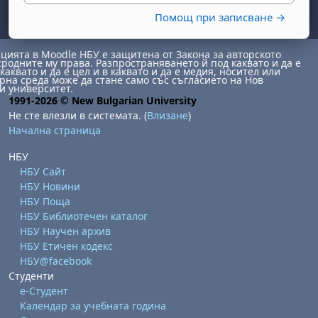
Помощ при записване →
ията в Moodle НБУ е защитена от Закона за авторското
сродните му права. Разпространяването й под каквато и да е
каквато и да е цел и в каквато и да е медия, носител или
на среда може да стане само със съгласието на Нов
и университет.
1991-2026 © New Bulgarian University
Не сте влезли в системата. (
Влизане
)
бота, 1 август
я, неделя, 2 август
Начална страница
 6 август
 7 август
бота, 8 август
я, неделя, 9 август
НБУ
НБУ Сайт
ст
 13 август
 14 август
бота, 15 август
я, неделя, 16 август
НБУ Новини
ст
 20 август
 21 август
бота, 22 август
я, неделя, 23 август
НБУ Поща
НБУ Библиотечен каталог
ст
 27 август
 28 август
бота, 29 август
я, неделя, 30 август
НБУ Научен архив
НБУ Етичен кодекс
НБУ@facebook
Студенти
е-Студент
Календар за учебната година