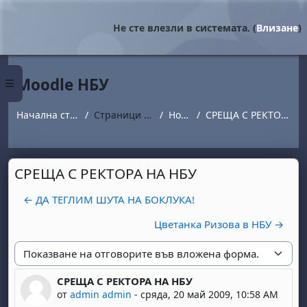
Прескочи на основното съдържание
Не сте влезли в системата. (
Влизане
)
Moodle НБУ
Страничен панел
Начална страница
Страници от сайта
Новини
СРЕЩА С РЕКТОРА НА НБУ
СРЕЩА С РЕКТОРА НА НБУ
← ДА ТЕГЛИМ ШУТА НА БОКЛУКА!
Цветанка Ризова в НБУ →
Начин на показване
СРЕЩА С РЕКТОРА НА НБУ
Number of replies: 0
от
admin admin
-
сряда, 20 май 2009, 10:58 AM