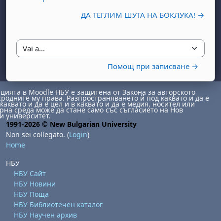
ДА ТЕГЛИМ ШУТА НА БОКЛУКА! →
Vai a...
Помощ при записване →
ията в Moodle НБУ е защитена от Закона за авторското
abato 1 agosto
to, domenica 2 agosto
сродните му права. Разпространяването й под каквато и да е
каквато и да е цел и в каквато и да е медия, носител или
на среда може да стане само със съгласието на Нов
osto
agosto
dì 7 agosto
abato 8 agosto
to, domenica 9 agosto
и университет.
1991-2026 © New Bulgarian University
gosto
 agosto
dì 14 agosto
abato 15 agosto
to, domenica 16 agosto
Non sei collegato. (
Login
)
Home
gosto
 agosto
dì 21 agosto
abato 22 agosto
to, domenica 23 agosto
gosto
 agosto
dì 28 agosto
abato 29 agosto
to, domenica 30 agosto
НБУ
НБУ Сайт
НБУ Новини
НБУ Поща
НБУ Библиотечен каталог
НБУ Научен архив