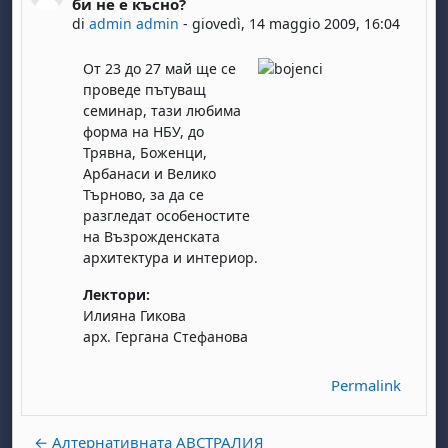
би не е късно?
di
admin admin
-
giovedì, 14 maggio 2009, 16:04
От 23 до 27 май ще се
проведе пътуващ
семинар, тази любима
форма на НБУ, до
Трявна, Боженци,
Арбанаси и Велико
Търново, за да се
разгледат особеностите
на Възрожденската
архитектура и интериор.
Лектори:
Илияна Гикова
арх. Гергана Стефанова
Permalink
← Алтернативната АВСТРАЛИЯ