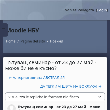
Vai al contenuto principale
Non sei collegato. (
Login
)
Moodle НБУ
Pannello laterale
Home
Pagine del sito
Новини
Пътуващ семинар - от 23 до 27 май -
може би не е късно?
← Алтернативната АВСТРАЛИЯ
ДА ТЕГЛИМ ШУТА НА БОКЛУКА! →
Modalità visualizzazione
Пътуващ семинар - от 23 до 27 май - може
Numero di risposte: 0