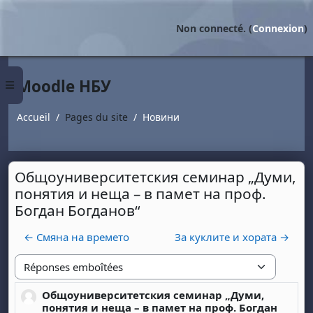
Passer au contenu principal
Non connecté. (
Connexion
)
Moodle НБУ
Panneau latéral
Accueil
Pages du site
Новини
Общоуниверситетския семинар „Думи,
понятия и неща – в памет на проф.
Богдан Богданов“
← Смяна на времето
За куклите и хората →
Type d'affichage
Общоуниверситетския семинар „Думи,
Nombre de réponses : 0
понятия и неща – в памет на проф. Богдан