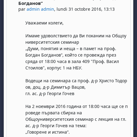
Богданов“
par
admin admin
,
lundi 31 octobre 2016, 13:13
Уважаеми колеги,
Имаме удоволствието да Ви поканим на Общоу
ниверситетския семинар
„Думи, понятия и неща – в памет на проф.
Богдан Богданов“, който се провежда през
сряда от 18:00 часа в зала 409 "Проф. Васил
Стоилов", корпус 1 на НБУ.
Водещи на семинара са проф. д-⁠р Христо Тодор
ов, доц. д-⁠р Димитър Вацов,
гл. ас. д-⁠р Георги Гочев
На 2 ноември 2016 година от 18:00 часа ще се п
роведе първата сбирка на
Общоуниверситетския семинар с лекция на гл.
ас. д-⁠р Георги Гочев на тема:
„Говорене и истина“.