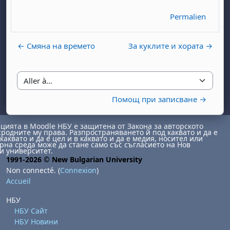
Permalien
← Смяна на времето
За куклите и хората →
, samedi 1 août
ment, dimanche 2 août
Aller à…
Помощ при записване →
août
 août
dredi 7 août
, samedi 8 août
ment, dimanche 9 août
 août
3 août
ndredi 14 août
, samedi 15 août
ment, dimanche 16 août
ията в Moodle НБУ е защитена от Закона за авторското
сродните му права. Разпространяването й под каквато и да е
 août
0 août
ndredi 21 août
, samedi 22 août
ment, dimanche 23 août
каквато и да е цел и в каквато и да е медия, носител или
на среда може да стане само със съгласието на Нов
и университет.
 août
7 août
ndredi 28 août
, samedi 29 août
ment, dimanche 30 août
1991-2026 © New Bulgarian University
Non connecté. (
Connexion
)
Accueil
НБУ
НБУ Сайт
НБУ Новини