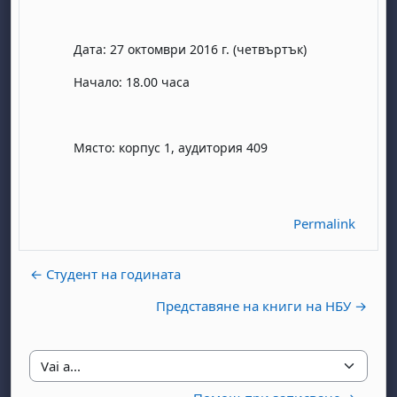
Дата: 27 октомври 2016 г. (четвъртък)
Начало: 18.00 часа
Място: корпус 1, аудитория 409
abato 1 agosto
to, domenica 2 agosto
osto
agosto
dì 7 agosto
abato 8 agosto
to, domenica 9 agosto
Permalink
gosto
 agosto
dì 14 agosto
abato 15 agosto
to, domenica 16 agosto
gosto
 agosto
dì 21 agosto
abato 22 agosto
to, domenica 23 agosto
← Студент на годината
gosto
 agosto
dì 28 agosto
abato 29 agosto
to, domenica 30 agosto
Представяне на книги на НБУ →
Vai a...