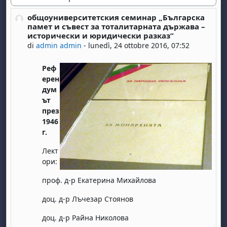
Modalità visualizzazione
общоуниверситетския семинар „Българска
Numero di risposte: 0
памет и съвест за тоталитарната държава –
исторически и юридически разказ”
di
admin admin
-
lunedì, 24 ottobre 2016, 07:52
Реф
ерен
дум
ът
през
1946
г.
Лект
ори:
проф. д-р Екатерина Михайлова
доц. д-р Лъчезар Стоянов
доц. д-р Райна Николова