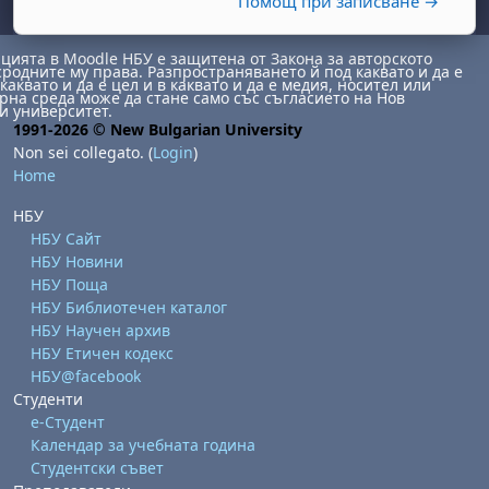
Помощ при записване →
ията в Moodle НБУ е защитена от Закона за авторското
сродните му права. Разпространяването й под каквато и да е
каквато и да е цел и в каквато и да е медия, носител или
на среда може да стане само със съгласието на Нов
и университет.
1991-2026 © New Bulgarian University
Non sei collegato. (
Login
)
Home
НБУ
НБУ Сайт
НБУ Новини
НБУ Поща
НБУ Библиотечен каталог
НБУ Научен архив
НБУ Етичен кодекс
НБУ@facebook
Студенти
е-Студент
Календар за учебната година
Студентски съвет