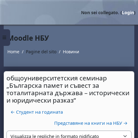
Vai al contenuto principale
Non sei collegato. (
Login
)
Moodle НБУ
Pannello laterale
Home
Pagine del sito
Новини
общоуниверситетския семинар
„Българска памет и съвест за
тоталитарната държава – исторически
и юридически разказ”
← Студент на годината
Представяне на книги на НБУ →