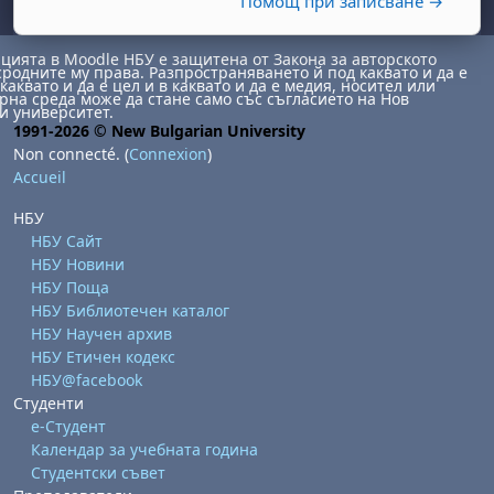
Помощ при записване →
ията в Moodle НБУ е защитена от Закона за авторското
сродните му права. Разпространяването й под каквато и да е
каквато и да е цел и в каквато и да е медия, носител или
на среда може да стане само със съгласието на Нов
и университет.
1991-2026 © New Bulgarian University
Non connecté. (
Connexion
)
Accueil
НБУ
НБУ Сайт
НБУ Новини
НБУ Поща
НБУ Библиотечен каталог
НБУ Научен архив
НБУ Етичен кодекс
НБУ@facebook
Студенти
е-Студент
Календар за учебната година
Студентски съвет