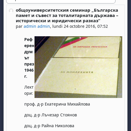
Type d'affichage
общоуниверситетския семинар „Българска
Nombre de réponses : 0
памет и съвест за тоталитарната държава –
исторически и юридически разказ”
par
admin admin
,
lundi 24 octobre 2016, 07:52
Реф
ерен
дум
ът
през
1946
г.
Лект
ори:
проф. д-р Екатерина Михайлова
доц. д-р Лъчезар Стоянов
доц. д-р Райна Николова