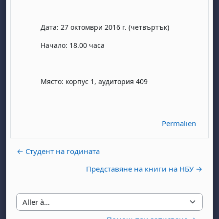
Дата: 27 октомври 2016 г. (четвъртък)
Начало: 18.00 часа
, samedi 1 août
ment, dimanche 2 août
Място: корпус 1, аудитория 409
août
 août
dredi 7 août
, samedi 8 août
ment, dimanche 9 août
 août
3 août
ndredi 14 août
, samedi 15 août
ment, dimanche 16 août
Permalien
 août
0 août
ndredi 21 août
, samedi 22 août
ment, dimanche 23 août
 août
7 août
ndredi 28 août
, samedi 29 août
ment, dimanche 30 août
← Студент на годината
Представяне на книги на НБУ →
Aller à…