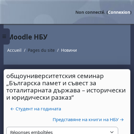
Passer au contenu principal
Non connecté. (
Connexion
)
Moodle НБУ
Panneau latéral
Accueil
Pages du site
Новини
общоуниверситетския семинар
„Българска памет и съвест за
тоталитарната държава – исторически
и юридически разказ”
← Студент на годината
Представяне на книги на НБУ →