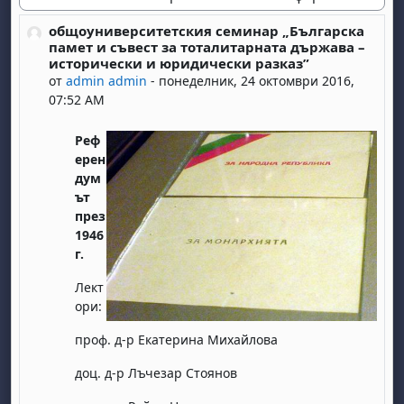
Начин на показване
общоуниверситетския семинар „Българска
Number of replies: 0
памет и съвест за тоталитарната държава –
исторически и юридически разказ”
от
admin admin
-
понеделник, 24 октомври 2016,
07:52 AM
Реф
ерен
дум
ът
през
1946
г.
Лект
ори:
проф. д-р Екатерина Михайлова
доц. д-р Лъчезар Стоянов