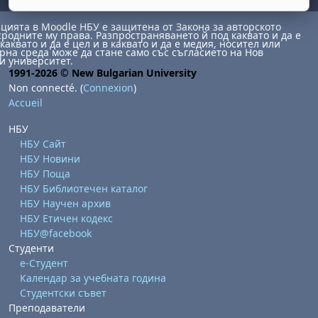
ията в Moodle НБУ е защитена от Закона за авторското
сродните му права. Разпространяването й под каквато и да е
каквато и да е цел и в каквато и да е медия, носител или
на среда може да стане само със съгласието на Нов
и университет.
1991-2026 © New Bulgarian University
Non connecté. (
Connexion
)
Accueil
НБУ
НБУ Сайт
НБУ Новини
НБУ Поща
НБУ Библиотечен каталог
НБУ Научен архив
НБУ Етичен кодекс
НБУ@facebook
Студенти
е-Студент
Календар за учебната година
Студентски съвет
Преподаватели