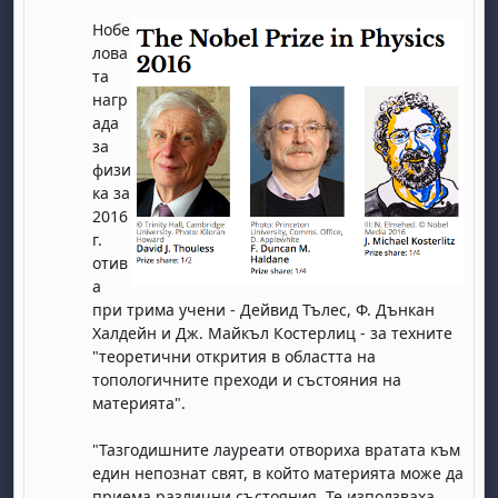
Нобе
лова
та
нагр
ада
за
физи
ка за
2016
г.
отив
а
при трима учени - Дейвид Тълес, Ф. Дънкан
Халдейн и Дж. Майкъл Костерлиц - за техните
"теоретични открития в областта на
топологичните преходи и състояния на
материята".
"Тазгодишните лауреати отвориха вратата към
един непознат свят, в който материята може да
приема различни състояния. Те използваха