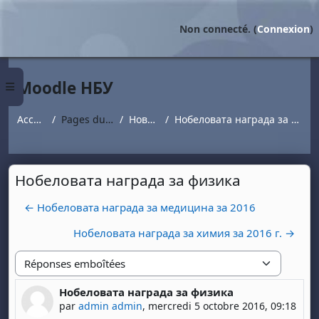
Passer au contenu principal
Non connecté. (
Connexion
)
Moodle НБУ
Panneau latéral
Accueil
Pages du site
Новини
Нобеловата награда за физика
Нобеловата награда за физика
← Нобеловата награда за медицина за 2016
Нобеловата награда за химия за 2016 г. →
Type d'affichage
Нобеловата награда за физика
Nombre de réponses : 0
par
admin admin
,
mercredi 5 octobre 2016, 09:18