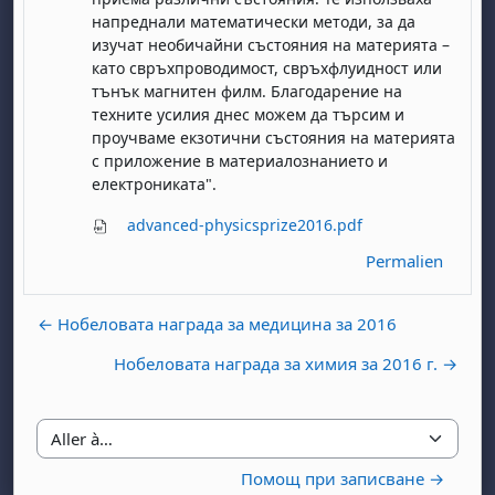
напреднали математически методи, за да
изучат необичайни състояния на материята –
като свръхпроводимост, свръхфлуидност или
тънък магнитен филм. Благодарение на
техните усилия днес можем да търсим и
проучваме екзотични състояния на материята
с приложение в материалознанието и
, samedi 1 août
ment, dimanche 2 août
електрониката".
août
 août
dredi 7 août
, samedi 8 août
ment, dimanche 9 août
advanced-physicsprize2016.pdf
 août
3 août
ndredi 14 août
, samedi 15 août
ment, dimanche 16 août
Permalien
 août
0 août
ndredi 21 août
, samedi 22 août
ment, dimanche 23 août
← Нобеловата награда за медицина за 2016
 août
7 août
ndredi 28 août
, samedi 29 août
ment, dimanche 30 août
Нобеловата награда за химия за 2016 г. →
Aller à…
Помощ при записване →