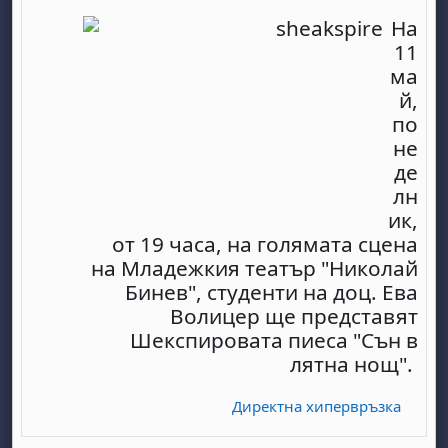
На
11
ма
й,
по
не
де
лн
ик,
от 19 часа, на голямата сцена
на Младежкия театър "Николай
Бинев", студенти на доц. Ева
Волицер ще представят
Шекспировата пиеса "Сън в
лятна нощ".
Директна хипервръзка