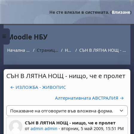
Прескочи на основното съдържание
Не сте влезли в системата. (
Влизане
)
Moodle НБУ
Страничен панел
Начална страница
Страници от сайта
Новини
СЪН В ЛЯТНА НОЩ - нищо, че е пролет
СЪН В ЛЯТНА НОЩ - нищо, че е пролет
← ИЗЛОЖБА - ЖИВОПИС
Алтернативната АВСТРАЛИЯ →
Начин на показване
СЪН В ЛЯТНА НОЩ - нищо, че е пролет
Number of replies: 0
от
admin admin
-
вторник, 5 май 2009, 15:51 PM