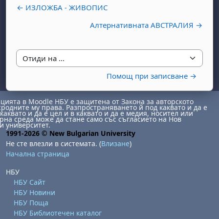
← ИЗЛОЖБА - ЖИВОПИС
Алтернативната АВСТРАЛИЯ →
Отиди на ...
Помощ при записване →
бота, 1 август
я, неделя, 2 август
ията в Moodle НБУ е защитена от Закона за авторското
 6 август
 7 август
бота, 8 август
я, неделя, 9 август
сродните му права. Разпространяването й под каквато и да е
каквато и да е цел и в каквато и да е медия, носител или
ст
 13 август
 14 август
бота, 15 август
я, неделя, 16 август
на среда може да стане само със съгласието на Нов
и университет.
1991-2026 © New Bulgarian University
ст
 20 август
 21 август
бота, 22 август
я, неделя, 23 август
Не сте влезли в системата. (
Влизане
)
ст
 27 август
 28 август
бота, 29 август
я, неделя, 30 август
Начална страница
НБУ
НБУ Сайт
НБУ Новини
НБУ Поща
НБУ Библиотечен каталог