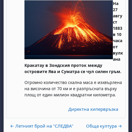
На
27
авгу
ст
1883
в 10
часа
от
вулк
ана
Кракатау в Зондския проток между
островите Ява и Суматра се чул силен гръм.
Огромно количество скална маса е изхвърлена
на височина от 70 км и е разпръсната върху
площ от един милион квадратни километра.
Директна хипервръзка
← Летният брой на "СЛЕДВА"
Обща култура →