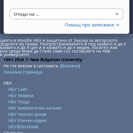
Отиди на ...
Помощ при записване →
ията в Moodle НБУ е защитена от Закона за авторското
сродните му права. Разпространяването й под каквато и да е
каквато и да е цел и в каквато и да е медия, носител или
на среда може да стане само със съгласието на Нов
бота, 1 август
я, неделя, 2 август
и университет.
1991-2026 © New Bulgarian University
 6 август
 7 август
бота, 8 август
я, неделя, 9 август
Не сте влезли в системата. (
Влизане
)
ст
 13 август
 14 август
бота, 15 август
я, неделя, 16 август
Начална страница
ст
 20 август
 21 август
бота, 22 август
я, неделя, 23 август
НБУ
НБУ Сайт
ст
 27 август
 28 август
бота, 29 август
я, неделя, 30 август
НБУ Новини
НБУ Поща
НБУ Библиотечен каталог
НБУ Научен архив
НБУ Етичен кодекс
НБУ@facebook
Студенти