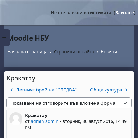
Прескочи на основното съдържание
Не сте влезли в системата. (
Влизане
)
Moodle НБУ
Страничен панел
Начална страница
Страници от сайта
Новини
Кракатау
← Летният брой на "СЛЕДВА"
Обща култура →
Начин на показване
Кракатау
Number of replies: 0
от
admin admin
-
вторник, 30 август 2016, 14:49
PM