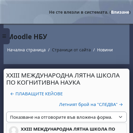
Прескочи на основното съдържание
Не сте влезли в системата. (
Влизане
)
Moodle НБУ
Страничен панел
Начална страница
Страници от сайта
Новини
XXIII МЕЖДУНАРОДНА ЛЯТНА ШКОЛА
ПО КОГНИТИВНА НАУКА
← ПЛАВАЩИТЕ КЕЙОВЕ
Летният брой на "СЛЕДВА" →
Начин на показване
XXIII МЕЖДУНАРОДНА ЛЯТНА ШКОЛА ПО
Number of replies: 0