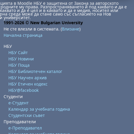
ията в Moodle НБУ е защитена от Закона за авторското
сродните му права. Разпространяването й под каквато и да е
каквато и да е цел и в каквато и да е медия, носител или
на среда може да стане само със съгласието на Нов
и университет.
1991-2026 © New Bulgarian University
Не сте влезли в системата. (
Влизане
)
Начална страница
НБУ
НБУ Сайт
бота, 1 август
я, неделя, 2 август
НБУ Новини
 6 август
 7 август
бота, 8 август
я, неделя, 9 август
НБУ Поща
НБУ Библиотечен каталог
ст
 13 август
 14 август
бота, 15 август
я, неделя, 16 август
НБУ Научен архив
ст
 20 август
 21 август
бота, 22 август
я, неделя, 23 август
НБУ Етичен кодекс
НБУ@facebook
ст
 27 август
 28 август
бота, 29 август
я, неделя, 30 август
Студенти
е-Студент
Календар за учебната година
Студентски съвет
Преподаватели
е-Преподавател