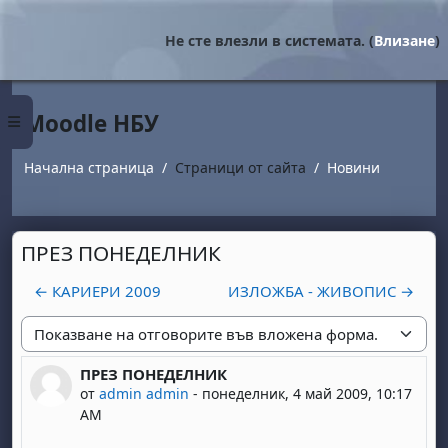
Прескочи на основното съдържание
Не сте влезли в системата. (
Влизане
)
Moodle НБУ
Страничен панел
Начална страница
Страници от сайта
Новини
ПРЕЗ ПОНЕДЕЛНИК
← КАРИЕРИ 2009
ИЗЛОЖБА - ЖИВОПИС →
Начин на показване
ПРЕЗ ПОНЕДЕЛНИК
Number of replies: 0
от
admin admin
-
понеделник, 4 май 2009, 10:17
AM