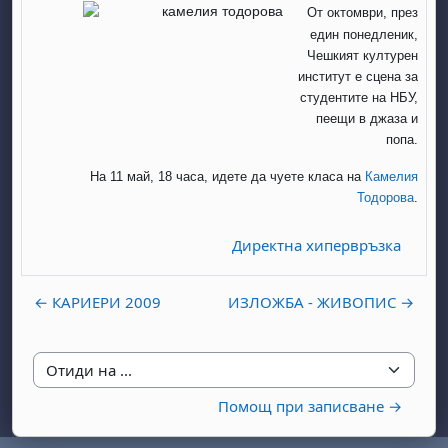
От октомври, през
един понедленик,
Чешкият културен
институт е сцена за
студентите на НБУ,
пеещи в джаза и
попа.
На 11 май, 18 часа, идете да чуете класа на
Камелия
Тодорова
.
Директна хипервръзка
← КАРИЕРИ 2009
ИЗЛОЖБА - ЖИВОПИС →
Отиди на ...
Помощ при записване →