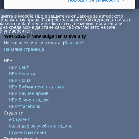
ията в Moodle НБУ е защитена от Закона за авторското
сродните му права. Разпространяването й под каквато и да е
каквато и да е цел и в каквато и да е медия, носител или
на среда може да стане само със съгласието на Нов
и университет.
1991-2026 © New Bulgarian University
Не сте влезли в системата. (
Влизане
)
Начална страница
бота, 1 август
я, неделя, 2 август
НБУ
 6 август
 7 август
бота, 8 август
я, неделя, 9 август
НБУ Сайт
НБУ Новини
ст
 13 август
 14 август
бота, 15 август
я, неделя, 16 август
НБУ Поща
ст
 20 август
 21 август
бота, 22 август
я, неделя, 23 август
НБУ Библиотечен каталог
НБУ Научен архив
ст
 27 август
 28 август
бота, 29 август
я, неделя, 30 август
НБУ Етичен кодекс
НБУ@facebook
Студенти
е-Студент
Календар за учебната година
Студентски съвет
Преподаватели