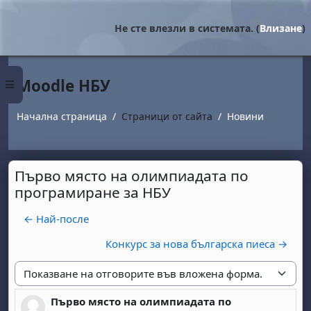
Прескочи на основното съдържание
Не сте влезли в системата. (
Влизане
)
Moodle НБУ
Страничен панел
Начална страница
Страници от сайта
Новини
Първо място на олимпиадата по
програмиране за НБУ
← Най-после
Конкурс за нова българска пиеса →
Начин на показване
Първо място на олимпиадата по
Number of replies: 0