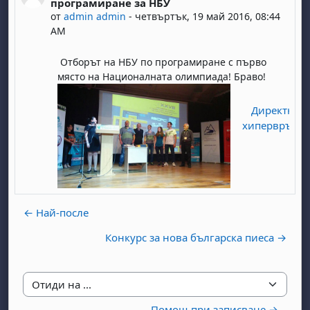
програмиране за НБУ
от
admin admin
-
четвъртък, 19 май 2016, 08:44
AM
Отборът на НБУ по програмиране с първо
място на Националната олимпиада! Браво!
Директна
хипервръзка
← Най-после
Конкурс за нова българска пиеса →
Отиди на ...
Помощ при записване →