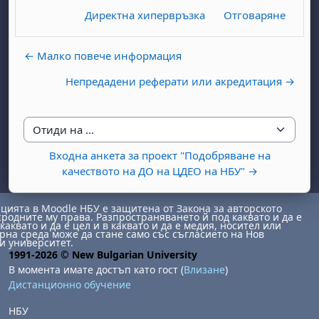
Директна хипервръзка
Отговаряне
← Малко повече информация
Непредадени реферати или акредитация →
Отиди на ...
Входна анкета за проект "Подобряване на
качеството на ДО на ЦДЕО на НБУ" →
ията в Moodle НБУ е защитена от Закона за авторското
сродните му права. Разпространяването й под каквато и да е
каквато и да е цел и в каквато и да е медия, носител или
на среда може да стане само със съгласието на Нов
и университет.
1991-2026 © New Bulgarian University
В момента имате достъп като гост (
Влизане
)
Дистанционно обучение
НБУ