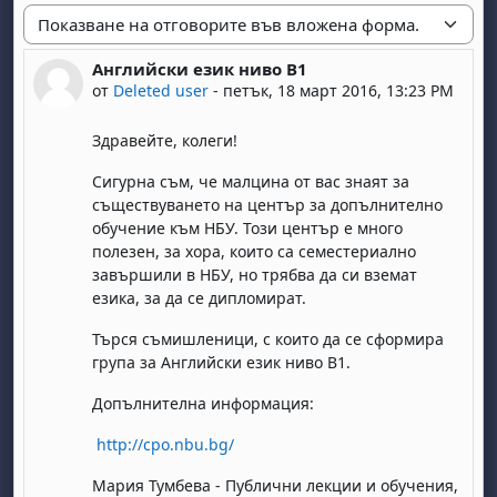
Начин на показване
Английски език ниво B1
Number of replies: 0
от
Deleted user
-
петък, 18 март 2016, 13:23 PM
Здравейте, колеги!
Сигурна съм, че малцина от вас знаят за
съществуването на център за допълнително
обучение към НБУ. Този център е много
полезен, за хора, които са семестериално
завършили в НБУ, но трябва да си вземат
езика, за да се дипломират.
Търся съмишленици, с които да се сформира
група за Английски език ниво B1.
Допълнителна информация:
http://cpo.nbu.bg/
Мария Тумбева - Публични лекции и обучения,