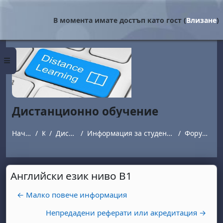
Прескочи на основното съдържание
В момента имате достъп като гост (
Влизане
)
Страничен панел
Дистанционно обучение
Начална страница
Курсове
Дистанционно обучение
Информация за студенти обучаващи се в програми с дистанционна форма на обучение.
Форум за въпроси и отговори
Английски език ниво B1
← Малко повече информация
Непредадени реферати или акредитация →