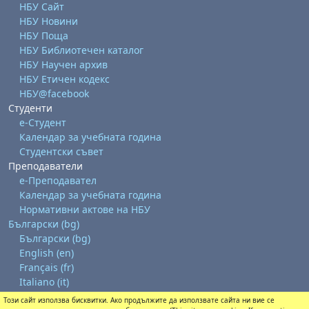
НБУ Сайт
НБУ Новини
НБУ Поща
НБУ Библиотечен каталог
НБУ Научен архив
НБУ Етичен кодекс
НБУ@facebook
Студенти
е-Студент
Календар за учебната година
Студентски съвет
Преподаватели
е-Преподавател
Календар за учебната година
Нормативни актове на НБУ
Български ‎(bg)‎
Български ‎(bg)‎
English ‎(en)‎
Français ‎(fr)‎
Italiano ‎(it)‎
Този сайт използва бисквитки. Ако продължите да използвате сайта ни вие се
Изтегляне на мобилно приложение