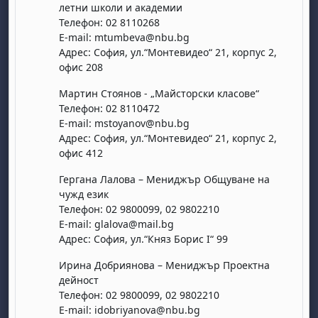
летни школи и академии
Телефон: 02 8110268
E-mail: mtumbeva@nbu.bg
Адрес: София, ул.“Монтевидео“ 21, корпус 2,
офис 208
Мартин Стоянов - „Майсторски класове“
Телефон: 02 8110472
E-mail: mstoyanov@nbu.bg
бота, 1 август
я, неделя, 2 август
Адрес: София, ул.“Монтевидео“ 21, корпус 2,
 6 август
 7 август
бота, 8 август
я, неделя, 9 август
офис 412
ст
 13 август
 14 август
бота, 15 август
я, неделя, 16 август
Гергана Лалова – Мениджър Общуване на
чужд език
ст
 20 август
 21 август
бота, 22 август
я, неделя, 23 август
Телефон: 02 9800099, 02 9802210
ст
 27 август
 28 август
бота, 29 август
я, неделя, 30 август
E-mail: glalova@mail.bg
Адрес: София, ул.“Княз Борис I“ 99
Ирина Добриянова – Мениджър Проектна
дейност
Телефон: 02 9800099, 02 9802210
E-mail: idobriyanova@nbu.bg