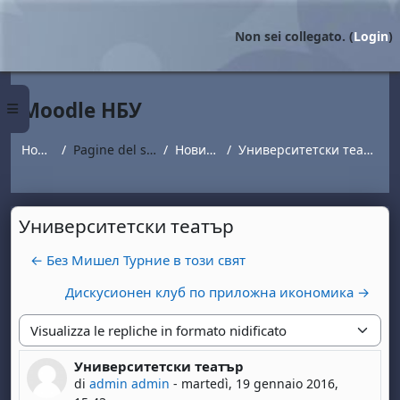
Vai al contenuto principale
Non sei collegato. (
Login
)
Moodle НБУ
Pannello laterale
Home
Pagine del sito
Новини
Университетски театър
Университетски театър
← Без Мишел Турние в този свят
Дискусионен клуб по приложна икономика →
Modalità visualizzazione
Университетски театър
Numero di risposte: 0
di
admin admin
-
martedì, 19 gennaio 2016,