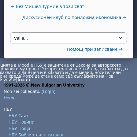
← Без Мишел Турние в този свят
Дискусионен клуб по приложна икономика →
Vai a...
Помощ при записване →
abato 1 agosto
to, domenica 2 agosto
ията в Moodle НБУ е защитена от Закона за авторското
сродните му права. Разпространяването й под каквато и да е
osto
agosto
dì 7 agosto
abato 8 agosto
to, domenica 9 agosto
каквато и да е цел и в каквато и да е медия, носител или
на среда може да стане само със съгласието на Нов
и университет.
gosto
 agosto
dì 14 agosto
abato 15 agosto
to, domenica 16 agosto
1991-2026 © New Bulgarian University
gosto
 agosto
dì 21 agosto
abato 22 agosto
to, domenica 23 agosto
Non sei collegato. (
Login
)
Home
gosto
 agosto
dì 28 agosto
abato 29 agosto
to, domenica 30 agosto
НБУ
НБУ Сайт
НБУ Новини
НБУ Поща
НБУ Библиотечен каталог