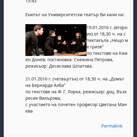
15:43
Екипът на Университетски театър Ви кани на:
19.01.2016 г. (вторн
ик) от 18,30 ч. на с
пектакъла „Нещо м
е гризе“
по текстове на Кам
ен Донев, постановка: Снежина Петрова,
режисьор: Десислава Шпатова.
21.01.2016 г. (четвъртък) от 18,30 ч. на „Домът
на Бернарда Алба“
по текстове на Ф. Г. Лорка, режисьор: доц. Възк
ресия Вихърова,
с участието на почетен професор Цветана Ман
ева
Permalink