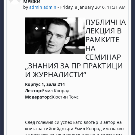
МРЕЖИ
by
admin admin
-
Friday, 8 January 2016, 11:31 AM
ПУБЛИЧНА
ЛЕКЦИЯ В
РАМКИТЕ
НА
СЕМИНАР
„ЗНАНИЯ ЗА ПР ПРАКТИЦИ
И ЖУРНАЛИСТИ“
Корпус 1, зала 214
Лектор:
Емил Конрад
Модератор:
Жюстин Томс
След големия си успех като влогър и автор на
книга за тийнейджъри Емил Конрад има какво
да разкаже за социалните мрежи и силата им,