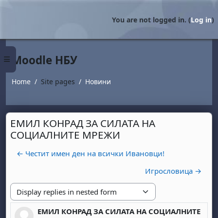
Skip to main content
You are not logged in. (
Log in
)
Moodle НБУ
Side panel
Home
Site pages
Новини
ЕМИЛ КОНРАД ЗА СИЛАТА НА
СОЦИАЛНИТЕ МРЕЖИ
← Честит имен ден на всички Ивановци!
Игрословица →
Display mode
ЕМИЛ КОНРАД ЗА СИЛАТА НА СОЦИАЛНИТЕ
Number of replies: 0