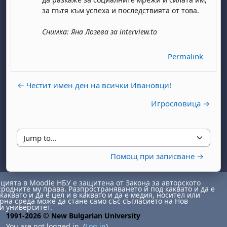
за пътя към успеха и последствията от това.
Снимка: Яна Лозева за interview.to
Permalink
← Честит имен ден на всички Ивановци!
day, 1 August
unday, 2 August
Игрословица →
st
gust
August
day, 8 August
unday, 9 August
ust
ugust
 August
day, 15 August
Sunday, 16 August
Jump to...
ust
ugust
 August
day, 22 August
Sunday, 23 August
Помощ при записване →
ust
ugust
 August
day, 29 August
Sunday, 30 August
ията в Moodle НБУ е защитена от Закона за авторското
сродните му права. Разпространяването й под каквато и да е
каквато и да е цел и в каквато и да е медия, носител или
на среда може да стане само със съгласието на Нов
и университет.
1991-2026 © New Bulgarian University
You are not logged in. (
Log in
)