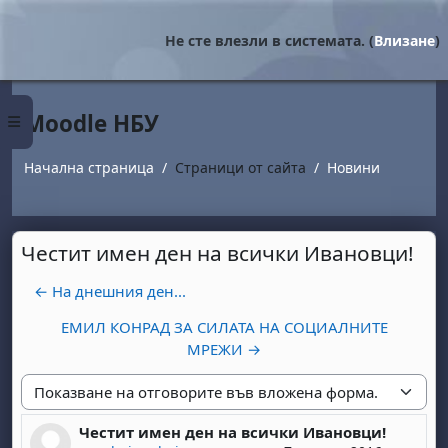
Прескочи на основното съдържание
Не сте влезли в системата. (
Влизане
)
Moodle НБУ
Страничен панел
Начална страница
Страници от сайта
Новини
Честит имен ден на всички Ивановци!
← На днешния ден...
ЕМИЛ КОНРАД ЗА СИЛАТА НА СОЦИАЛНИТЕ
МРЕЖИ →
Начин на показване
Честит имен ден на всички Ивановци!
Number of replies: 0