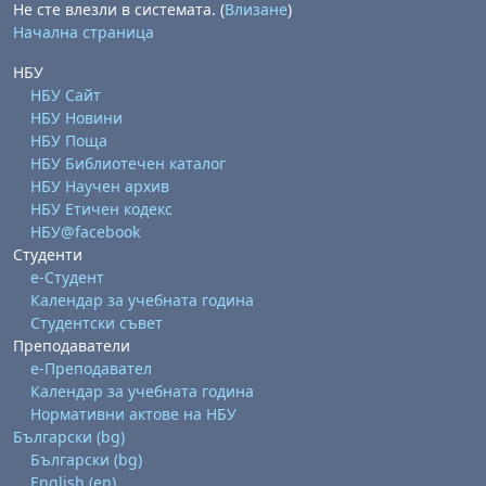
Не сте влезли в системата. (
Влизане
)
Начална страница
НБУ
НБУ Сайт
НБУ Новини
НБУ Поща
НБУ Библиотечен каталог
НБУ Научен архив
НБУ Етичен кодекс
НБУ@facebook
Студенти
е-Студент
Календар за учебната година
Студентски съвет
Преподаватели
е-Преподавател
Календар за учебната година
Нормативни актове на НБУ
Български ‎(bg)‎
Български ‎(bg)‎
English ‎(en)‎