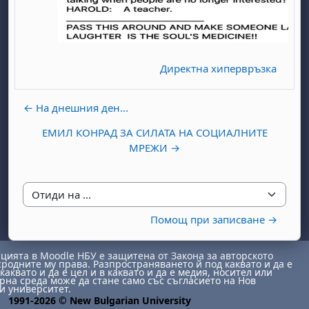
Директна хипервръзка
← На днешния ден...
бота, 1 август
я, неделя, 2 август
ЕМИЛ КОНРАД ЗА СИЛАТА НА СОЦИАЛНИТЕ
 6 август
 7 август
бота, 8 август
я, неделя, 9 август
МРЕЖИ →
ст
 13 август
 14 август
бота, 15 август
я, неделя, 16 август
ст
 20 август
 21 август
бота, 22 август
я, неделя, 23 август
Отиди на ...
ст
 27 август
 28 август
бота, 29 август
я, неделя, 30 август
Помощ при записване →
ията в Moodle НБУ е защитена от Закона за авторското
сродните му права. Разпространяването й под каквато и да е
каквато и да е цел и в каквато и да е медия, носител или
на среда може да стане само със съгласието на Нов
и университет.
1991-2026 © New Bulgarian University