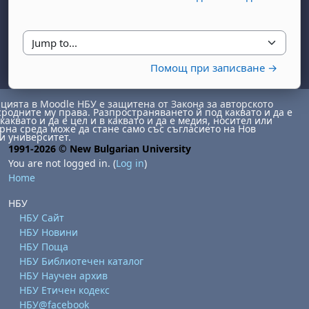
Jump to...
Помощ при записване →
ията в Moodle НБУ е защитена от Закона за авторското
сродните му права. Разпространяването й под каквато и да е
каквато и да е цел и в каквато и да е медия, носител или
на среда може да стане само със съгласието на Нов
day, 1 August
unday, 2 August
и университет.
1991-2026 © New Bulgarian University
st
gust
August
day, 8 August
unday, 9 August
You are not logged in. (
Log in
)
Home
ust
ugust
 August
day, 15 August
Sunday, 16 August
НБУ
ust
ugust
 August
day, 22 August
Sunday, 23 August
НБУ Сайт
ust
ugust
 August
day, 29 August
Sunday, 30 August
НБУ Новини
НБУ Поща
НБУ Библиотечен каталог
НБУ Научен архив
НБУ Етичен кодекс
НБУ@facebook