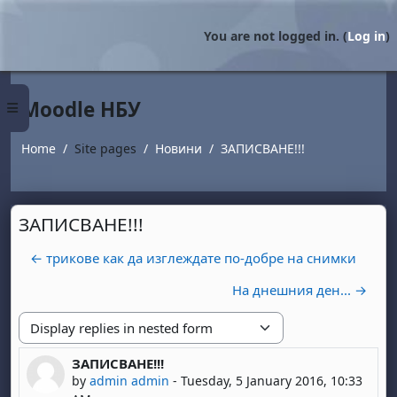
Skip to main content
You are not logged in. (
Log in
)
Moodle НБУ
Side panel
Home
Site pages
Новини
ЗАПИСВАНЕ!!!
ЗАПИСВАНЕ!!!
← трикове как да изглеждате по-добре на снимки
На днешния ден... →
Display mode
ЗАПИСВАНЕ!!!
Number of replies: 0
by
admin admin
-
Tuesday, 5 January 2016, 10:33