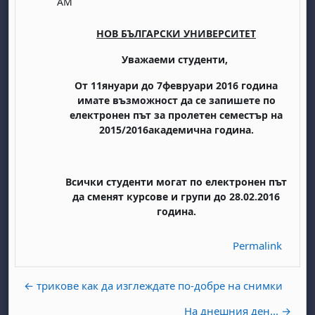
AM
НОВ БЪЛГАРСКИ УНИВЕРСИТЕТ
Уважаеми студенти,
От 1
1
януари до
7
февруари 201
6
година
имате възможност да се запишете по
електронен път за пролетен семестър на
20
15
/201
6
академична година.
Всички студенти могат по електронен път
да сменят курсове и групи до
28
.0
2
.201
6
година.
Permalink
← трикове как да изглеждате по-добре на снимки
На днешния ден... →