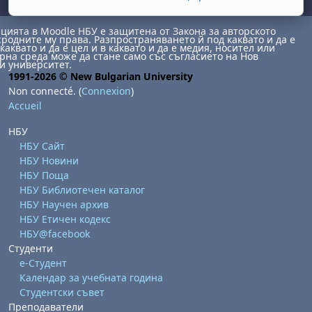
ията в Moodle НБУ е защитена от Закона за авторското
сродните му права. Разпространяването й под каквато и да е
каквато и да е цел и в каквато и да е медия, носител или
на среда може да стане само със съгласието на Нов
и университет.
1991-2026 © New Bulgarian University
Non connecté. (
Connexion
)
Accueil
, samedi 1 août
ment, dimanche 2 août
НБУ
août
 août
dredi 7 août
, samedi 8 août
ment, dimanche 9 août
НБУ Сайт
 août
3 août
ndredi 14 août
, samedi 15 août
ment, dimanche 16 août
НБУ Новини
НБУ Поща
 août
0 août
ndredi 21 août
, samedi 22 août
ment, dimanche 23 août
НБУ Библиотечен каталог
НБУ Научен архив
 août
7 août
ndredi 28 août
, samedi 29 août
ment, dimanche 30 août
НБУ Етичен кодекс
НБУ@facebook
Студенти
е-Студент
Календар за учебната година
Студентски съвет
Преподаватели