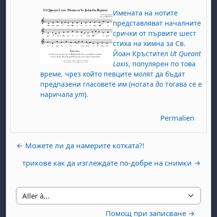
Имената на нотите
представляват началните
срички от първите шест
стиха на химна за Св.
Йоан Кръстител
Ut Queant
Laxis
, популярен по това
време, чрез който певците молят да бъдат
предпазени гласовете им (нотата
до
тогава се е
наричала
ут
).
Permalien
← Можете ли да намерите котката?!
трикове как да изглеждате по-добре на снимки →
Aller à…
Помощ при записване →