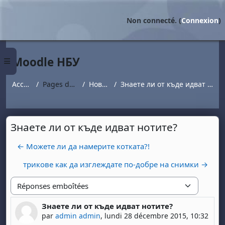
Passer au contenu principal
Non connecté. (
Connexion
)
Moodle НБУ
Panneau latéral
Accueil
Pages du site
Новини
Знаете ли от къде идват нотите?
Знаете ли от къде идват нотите?
← Можете ли да намерите котката?!
трикове как да изглеждате по-добре на снимки →
Type d'affichage
Знаете ли от къде идват нотите?
Nombre de réponses : 0
par
admin admin
,
lundi 28 décembre 2015, 10:32