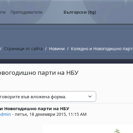
о съдържание
нти
Преподаватели
Български ‎(bg)‎
Страници от сайта
Новини
Коледно и Новогодишно парт
овогодишно парти на НБУ
е
и Новогодишно парти на НБУ
replies: 0
admin
-
петък, 18 декември 2015, 11:15 AM