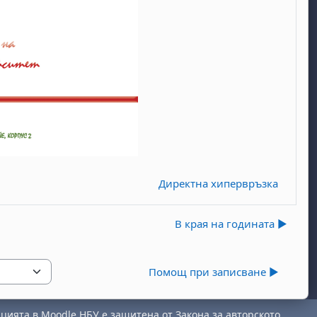
Директна хипервръзка
В края на годината ▶︎
Помощ при записване ▶︎
ията в Moodle НБУ е защитена от Закона за авторското