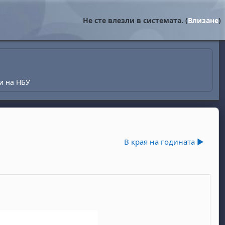
Не сте влезли в системата. (
Влизане
)
и на НБУ
В края на годината ▶︎