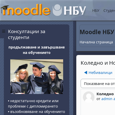
Прескочи на основнот
НБУ
Студе
Блокове
Прескочи Консултации за студенти
Консултации за
Moodle НБУ
Страничен панел
студенти
Начална страница
продължаване и завършване
на обучението
Коледно и Н
◀︎ Небивалици
Начин на показван
Коледно 
Number of 
от
admin 
•
недостатъчно кредити или
проблеми с дипломирането
•
възобновяване на обучението