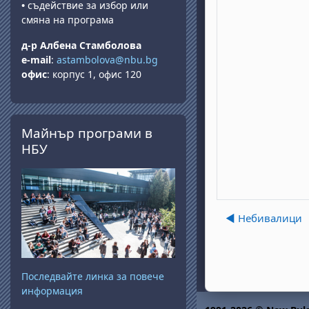
•
съдействие за избор или
смяна на програма
д-р Албена Стамболова
e-mail
:
astambolova@nbu.bg
офис
: корпус 1, офис 120
Прескочи Майнър програми в НБУ
Майнър програми в
НБУ
◀︎ Небивалици
Последвайте линка за повече
информация