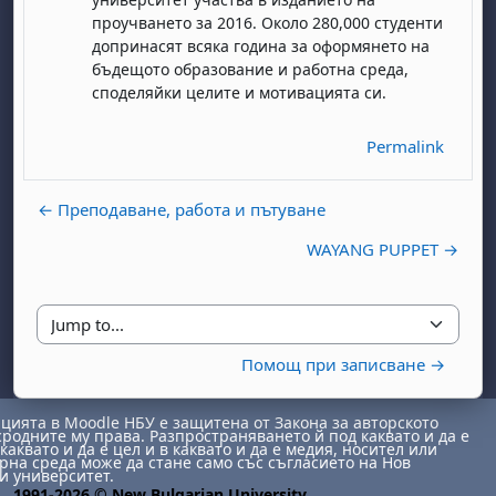
проучването за 2016. Около 280,000 студенти
допринасят всяка година за оформянето на
бъдещото образование и работна среда,
споделяйки целите и мотивацията си.
Permalink
← Преподаване, работа и пътуване
day, 1 August
unday, 2 August
WAYANG PUPPET →
st
gust
August
day, 8 August
unday, 9 August
ust
ugust
 August
day, 15 August
Sunday, 16 August
ust
ugust
 August
day, 22 August
Sunday, 23 August
Jump to...
Помощ при записване →
ust
ugust
 August
day, 29 August
Sunday, 30 August
ията в Moodle НБУ е защитена от Закона за авторското
сродните му права. Разпространяването й под каквато и да е
каквато и да е цел и в каквато и да е медия, носител или
на среда може да стане само със съгласието на Нов
и университет.
1991-2026 © New Bulgarian University