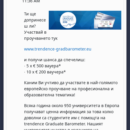
11:36 AM
Ти ще
допринесе
ш ли?
Участвай в
проучването тук
www.trendence-gradbarometer.eu
и получи шанса да спечелиш:
∙ 5 x € 500 вауера*
∙ 10 x € 200 ваучера*
Каним Ви учтиво да участвате в най-голямото
европейско проучване на професионална и
образователна тематика!
Всяка година около 950 университета в Европа
получават ценна информация за това колко
доволни са студентите им с помощта на
trendence Graduate Barometer. Нашият
университет участва в изданието на