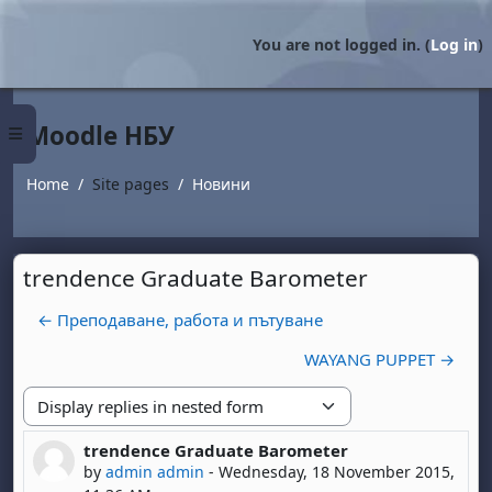
Skip to main content
You are not logged in. (
Log in
)
Moodle НБУ
Side panel
Home
Site pages
Новини
trendence Graduate Barometer
← Преподаване, работа и пътуване
WAYANG PUPPET →
Display mode
trendence Graduate Barometer
Number of replies: 0
by
admin admin
-
Wednesday, 18 November 2015,