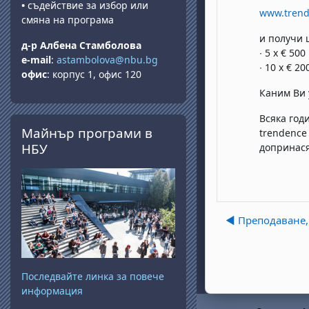
•
съдействие за избор или
www.trend
смяна на програма
и получи 
д-р Албена Стамболова
∙ 5 x € 50
e-mail
:
astambolova@nbu.bg
∙ 10 x € 2
офис
: корпус 1, офис 120
Каним Ви 
Всяка год
Passer Майнър програми в НБУ
Майнър програми в
trendence
НБУ
допринася
◀︎ Преподаване,
Последвайте линка за повече
информация