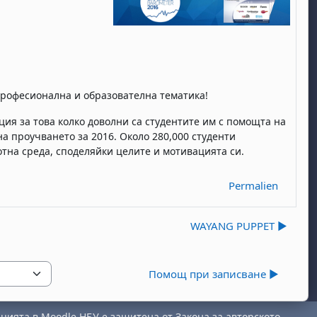
професионална и образователна тематика!
ия за това колко доволни са студентите им с помощта на
а проучването за 2016. Около 280,000 студенти
тна среда, споделяйки целите и мотивацията си.
Permalien
WAYANG PUPPET ▶︎
Помощ при записване ▶︎
ията в Moodle НБУ е защитена от Закона за авторското