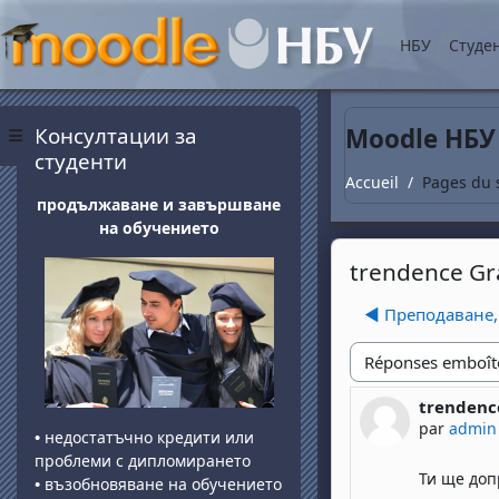
Passer au contenu princ
НБУ
Студе
Blocs
Passer Консултации за студенти
Консултации за
Moodle НБУ
Panneau latéral
студенти
Accueil
Pages du 
продължаване и завършване
на обучението
trendence G
◀︎ Преподаване,
Type d'affichage
trendenc
Nombre de
par
admin
•
недостатъчно кредити или
проблеми с дипломирането
Ти ще доп
•
възобновяване на обучението