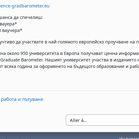
ence-gradbarometer.eu
шанса да спечелиш:
0 вауера*
00 ваучера*
учтиво да участвате в най-голямото европейско проучване на 
ина около 950 университета в Европа получават ценна информац
 Graduate Barometer. Нашият университет участва в изданието н
т всяка година за оформянето на бъдещото образование и рабо
 работа и пътуване
Aller à…
Информац