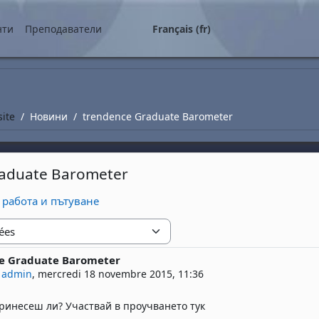
ipal
нти
Преподаватели
Français ‎(fr)‎
site
Новини
trendence Graduate Barometer
raduate Barometer
 работа и пътуване
e Graduate Barometer
 réponses : 0
 admin
,
mercredi 18 novembre 2015, 11:36
ринесеш ли? Участвай в проучването тук