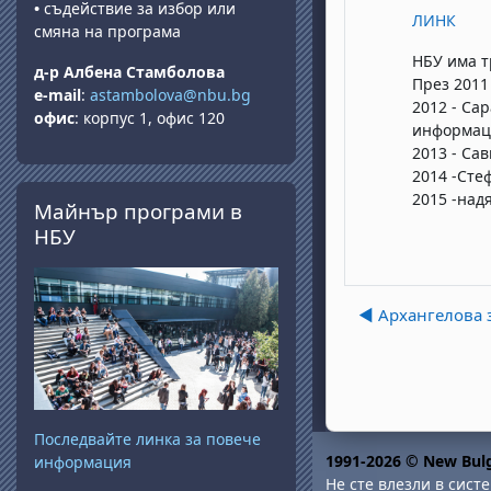
•
съдействие за избор или
ЛИНК
смяна на програма
НБУ има т
д-р Албена Стамболова
През 2011
e-mail
:
astambolova@nbu.bg
2012 - Са
офис
: корпус 1, офис 120
информац
2013 - Са
2014 -Сте
Прескочи Майнър програми в НБУ
2015 -надя
Майнър програми в
НБУ
◀︎ Архангелова
Последвайте линка за повече
1991-2026 © New Bulg
информация
Не сте влезли в систе