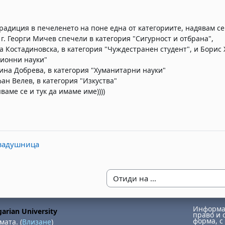
радиция в печеленето на поне една от категориите, надявам се 
 г. Георги Мичев спечели в категория "Сигурност и отбрана",
ра Костадиновска, в категория "Чуждестранен студент", и Бори
ионни науки"
вина Добрева, в категория "Хуманитарни науки"
фан Велев, в категория "Изкуства"
ваме се и тук да имаме име))))
 задушница
Отиди на ...
Информац
arian University
право и 
форма, с 
мата. (
Влизане
)