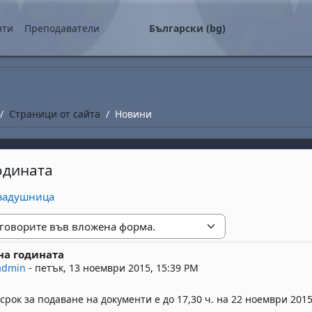
о съдържание
нти
Преподаватели
Български ‎(bg)‎
Страници от сайта
Новини
одината
 задушница
е
на годината
replies: 0
admin
-
петък, 13 ноември 2015, 15:39 PM
срок за подаване на документи е до 17,30 ч. на 22 ноември 2015 