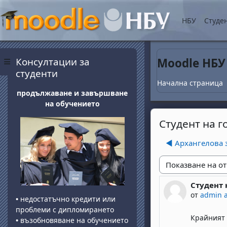
Прескочи на основнот
НБУ
Студе
Блокове
Прескочи Консултации за студенти
Консултации за
Moodle НБУ
Страничен панел
студенти
Начална страница
продължаване и завършване
на обучението
Студент на г
◀︎ Архангелова
Начин на показван
Студент 
Number of 
от
admin 
•
недостатъчно кредити или
проблеми с дипломирането
Крайният 
•
възобновяване на обучението