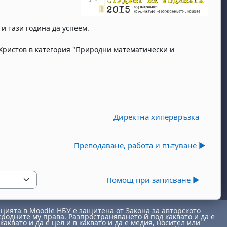
и тази година да успеем.
с Христов в категория "Природни математически и
Директна хипервръзка
Преподаване, работа и пътуване ▶︎
Помощ при записване ▶︎
ията в Moodle НБУ е защитена от Закона за авторското
сродните му права. Разпространяването й под каквато и да е
каквато и да е цел и в каквато и да е медия, носител или