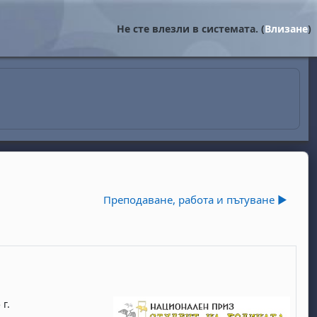
Не сте влезли в системата. (
Влизане
)
Преподаване, работа и пътуване ▶︎
г.