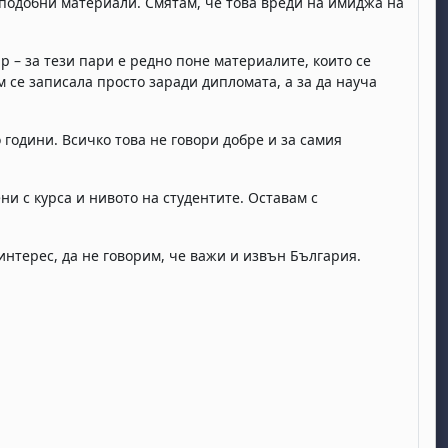
 подобни материали. Смятам, че това вреди на имиджа на
р – за тези пари е редно поне материалите, които се
м се записала просто заради дипломата, а за да науча
 години. Всичко това не говори добре и за самия
и с курса и нивото на студентите. Оставам с
интерес, да не говорим, че важи и извън България.