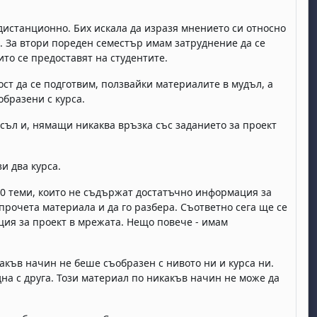
дистанционно. Бих искала да изразя мнението си относно
. За втори пореден семестър имам затруднение да се
ито се предоставят на студентите.
т да се подготвим, ползвайки материалите в мудъл, а
образени с курса.
съл и, нямащи никаква връзка със заданието за проект
и два курса.
10 теми, които не съдържат достатъчно информация за
прочета материала и да го разбера. Съответно сега ще се
ция за проект в мрежата. Нещо повече - имам
ъв начин не беше съобразен с нивото ни и курса ни.
на с друга. Този материал по никакъв начин не може да