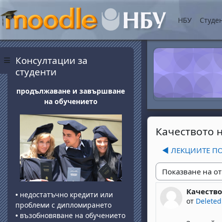
Прескочи на основнот
НБУ
Студе
Блокове
Прескочи Консултации за студенти
Консултации за
Страничен панел
студенти
продължаване и завършване
на обучението
Качеството 
◀︎ ЛЕКЦИИТЕ П
Начин на показван
Качество
Number of 
•
недостатъчно кредити или
от
Deleted
проблеми с дипломирането
•
възобновяване на обучението