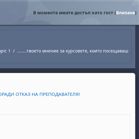
В момента имате достъп като гост (
Влизане
)
opic 1
........твоето мнение за курсовете, които посещаваш
ОРАДИ ОТКАЗ НА ПРЕПОДАВАТЕЛЯ!