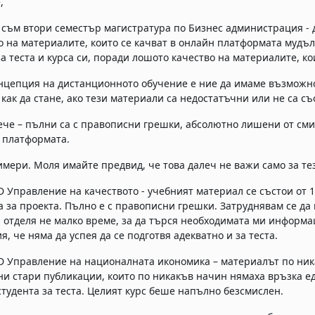
,
 съм втори семестър магистратура по Бизнес администрация - 
о на материалите, които се качват в онлайн платформата мудъл
за теста и курса си, поради лошото качество на материалите, ко
нцепция на дистанционното обучение е ние да имаме възможнос
 как да стане, ако тези материали са недостатъчни или не са съ
че – пълни са с правописни грешки, абсолютно лишени от сми
в платформата.
мери. Моля имайте предвид, че това далеч не важи само за тез
Управление на качеството - учебният материал се състои от 
а за проекта. Пълно е с правописни грешки. Затруднявам се да 
 отделя не малко време, за да търся необходимата ми информа
, че няма да успея да се подготвя адекватно и за теста.
Управление на националната икономика – материалът по никак
ни стари публикации, които по никакъв начин нямаха връзка ед
студента за теста. Целият курс беше напълно безсмислен.