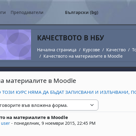
о съдържание
нти
Преподаватели
Български ‎(bg)‎
КАЧЕСТВОТО В НБУ
Начална страница
Курсове
Качество
T
Качеството на материалите в Moodle
на материалите в Moodle
О ТОЗИ КУРС НЯМА ДА БЪДАТ ЗАПИСВАНИ И ИЗЛЪЧВАНИ, П
е
то на материалите в Moodle
replies: 0
 user
-
понеделник, 9 ноември 2015, 22:45 PM