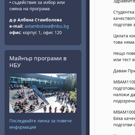
Здравейте
•
съдействие за избор или
смяна на програма
Студентка
качествот
д-р Албена Стамболова
подготвя 
e-mail
:
astambolova@nbu.bg
офис
: корпус 1, офис 120
Цялата ко
това няма
Прескочи Майнър програми в НБУ
Нещо пове
Майнър програми в
или тест 
НБУ
Давам При
MBAM110D 
подготовк
наложи да
подозрения
MBAM100D 
Бяха каче
Последвайте линка за повече
подготви 
информация