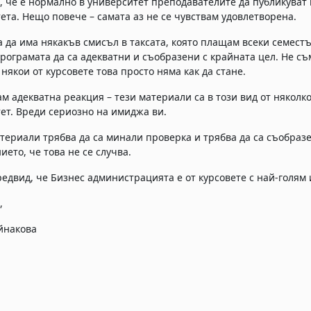
, че е нормално в университет преподавателите да публикуват
ета. Нещо повече – самата аз не се чувствам удовлетворена.
а да има някакъв смисъл в таксата, която плащам всеки семестъ
програмата да са адекватни и съобразени с крайната цел. Не съ
 някои от курсовете това просто няма как да стане.
м адекватна реакция – тези материали са в този вид от няколко
ет. Вреди сериозно на имиджа ви.
териали трябва да са минали проверка и трябва да са съобразен
ието, че това не се случва.
едвид, че Бизнес администрацията е от курсовете с най-голям 
,
йнакова