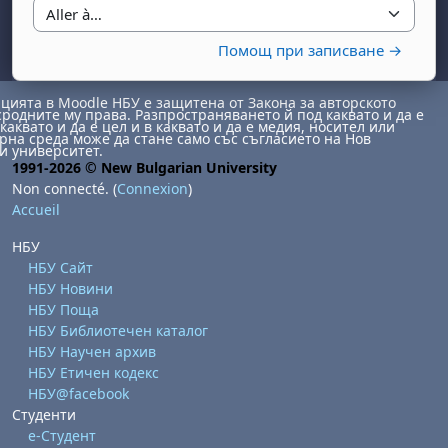
Aller à…
Помощ при записване →
ията в Moodle НБУ е защитена от Закона за авторското
сродните му права. Разпространяването й под каквато и да е
каквато и да е цел и в каквато и да е медия, носител или
на среда може да стане само със съгласието на Нов
и университет.
, samedi 1 août
ment, dimanche 2 août
1991-2026 © New Bulgarian University
Non connecté. (
Connexion
)
août
 août
dredi 7 août
, samedi 8 août
ment, dimanche 9 août
Accueil
 août
3 août
ndredi 14 août
, samedi 15 août
ment, dimanche 16 août
НБУ
 août
0 août
ndredi 21 août
, samedi 22 août
ment, dimanche 23 août
НБУ Сайт
НБУ Новини
 août
7 août
ndredi 28 août
, samedi 29 août
ment, dimanche 30 août
НБУ Поща
НБУ Библиотечен каталог
НБУ Научен архив
НБУ Етичен кодекс
НБУ@facebook
Студенти
е-Студент