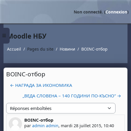
Passer au contenu principal
Non connecté. (
Connexion
)
Moodle НБУ
Panneau latéral
Accueil
Pages du site
Новини
BOINC-отбор
BOINC-отбор
← НАГРАДА ЗА ИКОНОМИКА
„ВЕДА СЛОВЕНА – 140 ГОДИНИ ПО-КЪСНО“ →
Type d'affichage
BOINC-отбор
Nombre de réponses : 0
par
admin admin
,
mardi 28 juillet 2015, 10:40