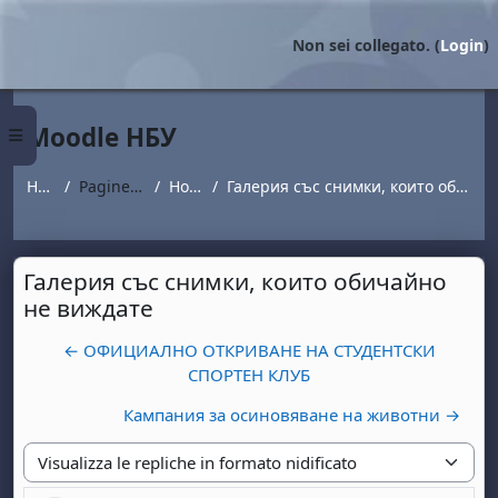
Vai al contenuto principale
Non sei collegato. (
Login
)
Moodle НБУ
Pannello laterale
Home
Pagine del sito
Новини
Галерия със снимки, които обичайно не виждате
Галерия със снимки, които обичайно
не виждате
← ОФИЦИАЛНО ОТКРИВАНЕ НА СТУДЕНТСКИ
СПОРТЕН КЛУБ
Кампания за осиновяване на животни →
Modalità visualizzazione