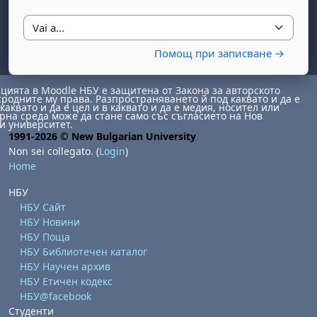
Vai a...
Помощ при записване →
ията в Moodle НБУ е защитена от Закона за авторското
сродните му права. Разпространяването й под каквато и да е
каквато и да е цел и в каквато и да е медия, носител или
на среда може да стане само със съгласието на Нов
и университет.
1991-2026 © New Bulgarian University
abato 1 agosto
to, domenica 2 agosto
Non sei collegato. (
Login
)
osto
agosto
dì 7 agosto
abato 8 agosto
to, domenica 9 agosto
Home
gosto
 agosto
dì 14 agosto
abato 15 agosto
to, domenica 16 agosto
НБУ
НБУ Сайт
gosto
 agosto
dì 21 agosto
abato 22 agosto
to, domenica 23 agosto
НБУ Новини
gosto
 agosto
dì 28 agosto
abato 29 agosto
to, domenica 30 agosto
НБУ Поща
НБУ Библиотечен каталог
НБУ Научен архив
НБУ Етичен кодекс
НБУ@facebook
Студенти