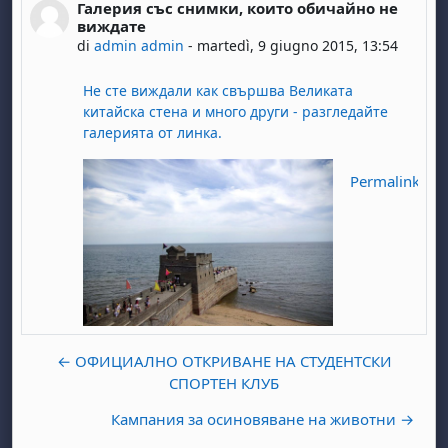
Галерия със снимки, които обичайно не
Numero di risposte: 0
виждате
di
admin admin
-
martedì, 9 giugno 2015, 13:54
Не сте виждали как свършва Великата
китайска стена и много други - разгледайте
галерията от линка.
Permalink
← ОФИЦИАЛНО ОТКРИВАНЕ НА СТУДЕНТСКИ
СПОРТЕН КЛУБ
Кампания за осиновяване на животни →