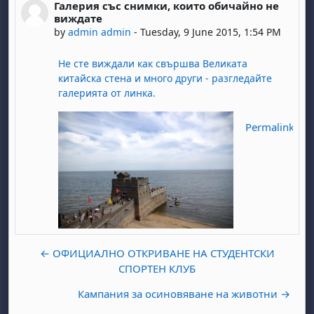
Галерия със снимки, които обичайно не
Number of replies: 0
виждате
by
admin admin
-
Tuesday, 9 June 2015, 1:54 PM
Не сте виждали как свършва Великата
китайска стена и много други - разгледайте
галерията от линка.
Permalink
← ОФИЦИАЛНО ОТКРИВАНЕ НА СТУДЕНТСКИ
СПОРТЕН КЛУБ
Кампания за осиновяване на животни →