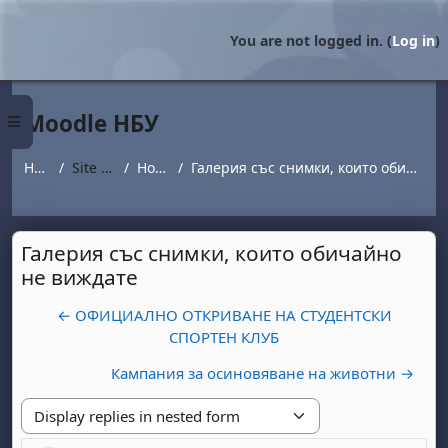
Skip to main content
You are not logged in. (
Log in
)
Moodle НБУ
Side panel
Home
Site pages
Новини
Галерия със снимки, които обичайно не виждате
Галерия със снимки, които обичайно
не виждате
← ОФИЦИАЛНО ОТКРИВАНЕ НА СТУДЕНТСКИ
СПОРТЕН КЛУБ
Кампания за осиновяване на животни →
Display mode