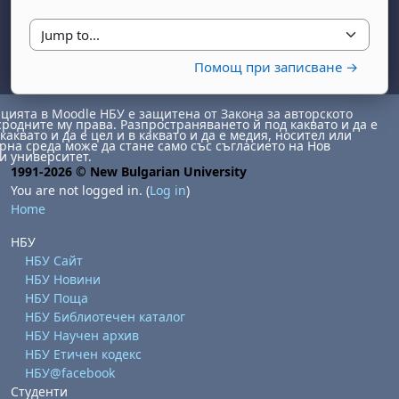
Jump to...
Помощ при записване →
ията в Moodle НБУ е защитена от Закона за авторското
сродните му права. Разпространяването й под каквато и да е
каквато и да е цел и в каквато и да е медия, носител или
на среда може да стане само със съгласието на Нов
и университет.
1991-2026 © New Bulgarian University
day, 1 August
unday, 2 August
You are not logged in. (
Log in
)
st
gust
August
day, 8 August
unday, 9 August
Home
ust
ugust
 August
day, 15 August
Sunday, 16 August
НБУ
НБУ Сайт
ust
ugust
 August
day, 22 August
Sunday, 23 August
НБУ Новини
ust
ugust
 August
day, 29 August
Sunday, 30 August
НБУ Поща
НБУ Библиотечен каталог
НБУ Научен архив
НБУ Етичен кодекс
НБУ@facebook
Студенти