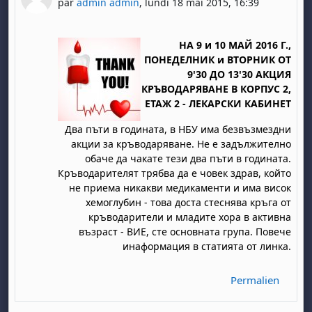
par
admin admin
,
lundi 18 mai 2015, 16:39
НА 9 и 10 МАЙ 2016 Г.,
ПОНЕДЕЛНИК и ВТОРНИК ОТ
9'30 ДО 13'30 АКЦИЯ
КРЪВОДАРЯВАНЕ В КОРПУС 2,
ЕТАЖ 2 - ЛЕКАРСКИ КАБИНЕТ
Два пъти в годината, в НБУ има безвъзмездни
акции за кръводаряване. Не е задължително
обаче да чакате тези два пъти в годината.
Кръводарителят трябва да е човек здрав, който
не приема никакви медикаменти и има висок
хемоглубин - това доста стеснява кръга от
кръводарители и младите хора в активна
възраст - ВИЕ, сте основната група. Повече
инаформация в статията от линка.
Permalien