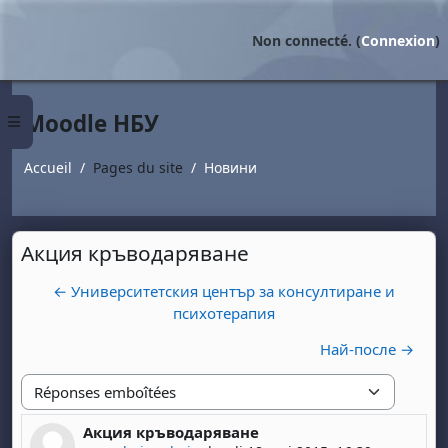
Passer au contenu principal
Non connecté. (
Connexion
)
Moodle НБУ
Panneau latéral
Accueil
Pages du site
Новини
Акция кръводаряване
← Университетския център за консултиране и
психотерапия
Най-после →
Type d'affichage
Акция кръводаряване
Nombre de réponses : 0