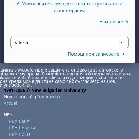
← Университетския център за консултиране и
психотерапия
Най-после →
Aller à…
, samedi 1 août
ment, dimanche 2 août
Помощ при записване →
août
 août
dredi 7 août
, samedi 8 août
ment, dimanche 9 août
ията в Moodle НБУ е защитена от Закона за авторското
 août
3 août
ndredi 14 août
, samedi 15 août
ment, dimanche 16 août
сродните му права. Разпространяването й под каквато и да е
каквато и да е цел и в каквато и да е медия, носител или
 août
0 août
ndredi 21 août
, samedi 22 août
ment, dimanche 23 août
на среда може да стане само със съгласието на Нов
и университет.
1991-2026 © New Bulgarian University
 août
7 août
ndredi 28 août
, samedi 29 août
ment, dimanche 30 août
Non connecté. (
Connexion
)
Accueil
НБУ
НБУ Сайт
НБУ Новини
НБУ Поща