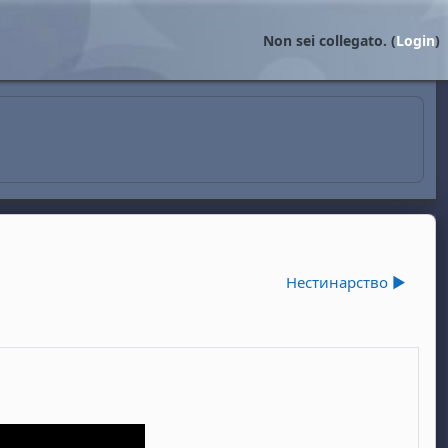
Non sei collegato. (
Login
)
Нестинарство ▶︎