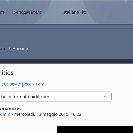
ale
нти
Преподаватели
Italiano ‎(it)‎
sito
Новини
ities
е със земетресенията
zione
umanities
risposte: 0
admin
-
mercoledì, 13 maggio 2015, 16:22