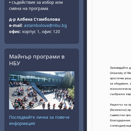
•
съдействие за избор или
смяна на програма
д-р Албена Стамболова
e-mail
:
astambolova@nbu.bg
офис
: корпус 1, офис 120
Salta Майнър програми в НБУ
Майнър програми в
НБУ
Заповядайте да
University of 
простички реш
за общуване, з
психологическ
съобразно евр
Акцентът на п
(безплатно) пр
съвместни про
Последвайте линка за повече
благодарение 
информация
стипендия) въ