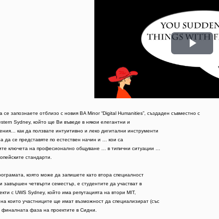
Ripr
 се запознаете отблизо с новия BA Minor “Digital Humanities”, създаден съвместно с

Western Sydney, който ще Ви въведе в някои елегантни и

ения… как да ползвате интуитивно и леко дигитални инструменти

а да се представяте по естествен начин и … кои са

ите ключета на професионално общуване … в типични ситуации …

опейските стандарти.

рограмата, която може да запишете като втора специалност

и завършен четвърти семестър, е студентите да участват в

екти с UWS Sydney, който има репутацията на втори MIT,

на които участниците ще имат възможност да специализират (със

в финалната фаза на проектите в Сидни.