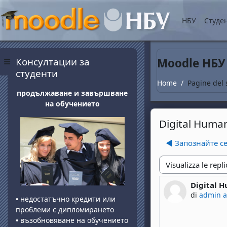
Vai al contenuto princip
НБУ
Студе
Blocchi
Salta Консултации за студенти
Консултации за
Moodle НБУ
Pannello laterale
студенти
Home
Pagine del 
продължаване и завършване
на обучението
Digital Human
◀︎ Запознайте с
Modalità visualizza
Digital H
Numero di 
di
admin 
•
недостатъчно кредити или
проблеми с дипломирането
•
възобновяване на обучението