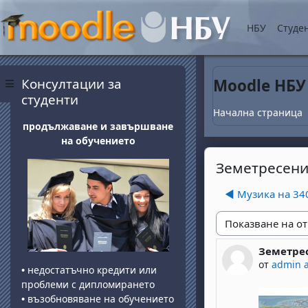
Прескочи на основнот
НБУ
Студе
Блокове
Прескочи Консултации за студенти
Консултации за
Moodle НБУ
Страничен панел
студенти
Начална страница
продължаване и завършване
на обучението
Земетресени
◀︎ Музика на 340
Начин на показван
Земетрес
Number of 
от
admin 
•
недостатъчно кредити или
проблеми с дипломирането
•
възобновяване на обучението