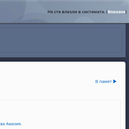
Не сте влезли в системата. (
Влизане
)
В памет ▶︎
ава Амазия.