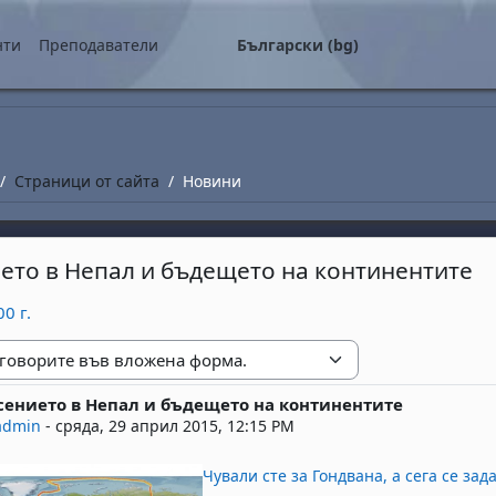
о съдържание
нти
Преподаватели
Български ‎(bg)‎
Страници от сайта
Новини
ето в Непал и бъдещето на континентите
0 г.
е
ението в Непал и бъдещето на континентите
replies: 0
admin
-
сряда, 29 април 2015, 12:15 PM
Чували сте за Гондвана, а сега се зад