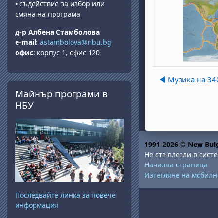
•
съдействие за избор или
смяна на програма
д-р Албена Стамболова
e-mail
:
astambolova@nbu.bg
офис
: корпус 1, офис 120
◀︎ Музика на 340
Прескочи Майнър програми в НБУ
Майнър програми в
НБУ
1991-2026 © New Bulg
Не сте влезли в систе
Начална страница
Изтегляне на мобил
Последвайте линка за повече
информация