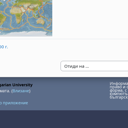
0 г.
Отиди на ...
Информац
arian University
право и 
форма, с 
мата. (
Влизане
)
компютър
българск
но приложение