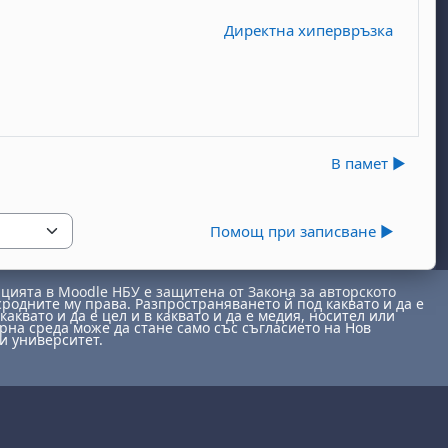
Директна хипервръзка
В памет ▶︎
Помощ при записване ▶︎
ията в Moodle НБУ е защитена от Закона за авторското
сродните му права. Разпространяването й под каквато и да е
каквато и да е цел и в каквато и да е медия, носител или
на среда може да стане само със съгласието на Нов
и университет.